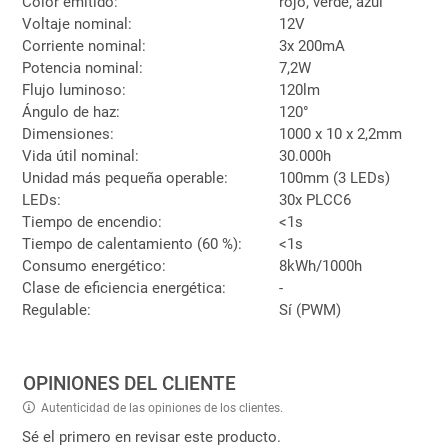
Color emitido:
rojo, verde, azul
Voltaje nominal:
12V
Corriente nominal:
3x 200mA
Potencia nominal:
7,2W
Flujo luminoso:
120lm
Ángulo de haz:
120°
Dimensiones:
1000 x 10 x 2,2mm
Vida útil nominal:
30.000h
Unidad más pequeña operable:
100mm (3 LEDs)
LEDs:
30x PLCC6
Tiempo de encendio:
<1s
Tiempo de calentamiento (60 %):
<1s
Consumo energético:
8kWh/1000h
Clase de eficiencia energética:
-
Regulable:
Sí (PWM)
OPINIONES DEL CLIENTE
Autenticidad de las opiniones de los clientes.
Sé el primero en revisar este producto.