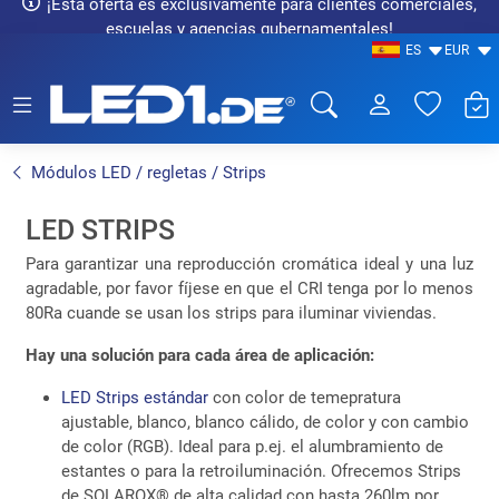
¡Esta oferta es exclusivamente para clientes comerciales,
escuelas y agencias gubernamentales!
ES
EUR
LED1.de® - Fachhandel
Módulos LED / regletas / Strips
LED STRIPS
Para garantizar una reproducción cromática ideal y una luz
agradable, por favor fíjese en que el CRI tenga por lo menos
80Ra cuande se usan los strips para iluminar viviendas.
Hay una solución para cada área de aplicación:
LED Strips estándar
con color de temepratura
ajustable, blanco, blanco cálido, de color y con cambio
de color (RGB). Ideal para p.ej. el alumbramiento de
estantes o para la retroiluminación. Ofrecemos Strips
de SOLAROX® de alta calidad con hasta 260lm por