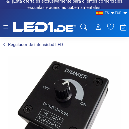
¡Esta oferta es exclusivamente para clientes comerciales,
escuelas y agencias gubernamentales!
ES
EUR
LED1.de® - Fachhandel
Regulador de intensidad LED