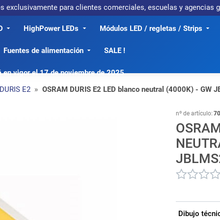
 es exclusivamente para clientes comerciales, escuelas y agencias
D
HighPower LEDs
Módulos LED / regletas / Strips
Fuentes de alimentación
SALE !
á en vigor el 17 de noviembre de 2025
DURIS E2
OSRAM DURIS E2 LED blanco neutral (4000K) - G
nº de artículo:
7
OSRAM
NEUTRA
JBLMS
Dibujo técni