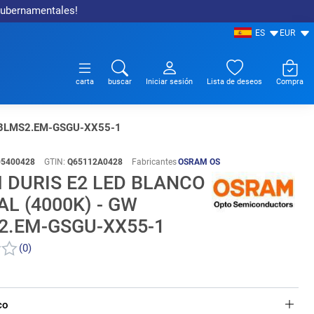
 gubernamentales!
ES
EUR
carta
buscar
Iniciar sesión
Lista de deseos
Compra
W JBLMS2.EM-GSGU-XX55-1
05400428
GTIN:
Q65112A0428
Fabricantes
OSRAM OS
 DURIS E2 LED BLANCO
L (4000K) - GW
2.EM-GSGU-XX55-1
(0)
co