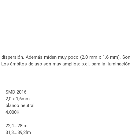
o de dispersión. Además miden muy poco (2.0 mm x 1.6 mm). Son
. Los ámbitos de uso son muy amplios: p.ej. para la iluminación
SMD 2016
2,0 x 1,6mm
blanco neutral
4.000K
22,4...28lm
31,3...39,2lm