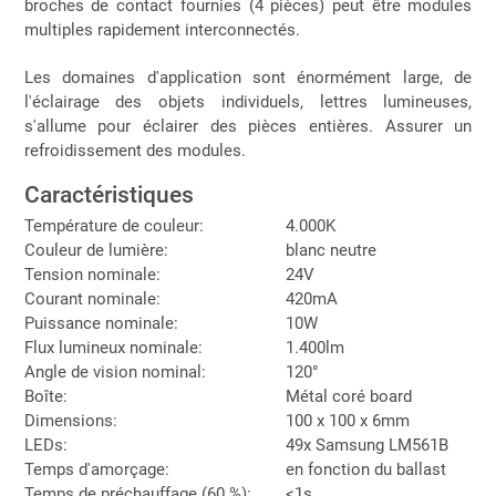
broches de contact fournies (4 pièces) peut être modules
multiples rapidement interconnectés.
Les domaines d'application sont énormément large, de
l'éclairage des objets individuels, lettres lumineuses,
s'allume pour éclairer des pièces entières. Assurer un
refroidissement des modules.
Caractéristiques
Température de couleur:
4.000K
Couleur de lumière:
blanc neutre
Tension nominale:
24V
Courant nominale:
420mA
Puissance nominale:
10W
Flux lumineux nominale:
1.400lm
Angle de vision nominal:
120°
Boîte:
Métal coré board
Dimensions:
100 x 100 x 6mm
LEDs:
49x Samsung LM561B
Temps d'amorçage:
en fonction du ballast
Temps de préchauffage (60 %):
<1s