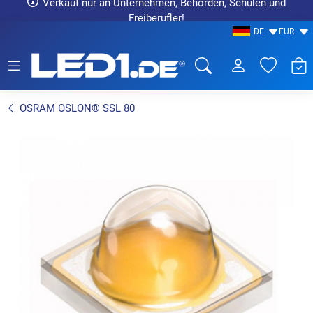
Verkauf nur an Unternehmen, Behörden, Schulen und
Freiberufler!
DE
EUR
LED1.de® - Fachhandel
OSRAM OSLON® SSL 80