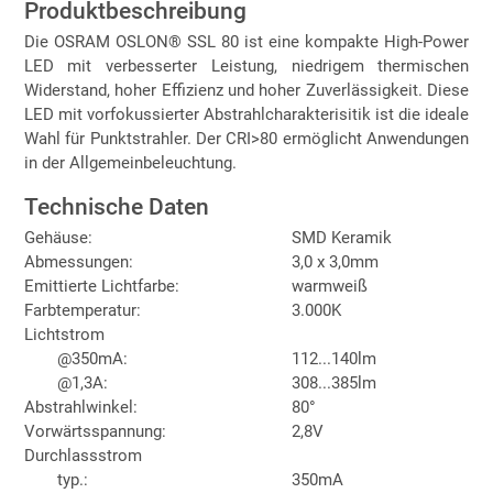
Produktbeschreibung
Die OSRAM OSLON® SSL 80 ist eine kompakte High-Power
LED mit verbesserter Leistung, niedrigem thermischen
Widerstand, hoher Effizienz und hoher Zuverlässigkeit. Diese
LED mit vorfokussierter Abstrahlcharakterisitik ist die ideale
Wahl für Punktstrahler. Der CRI>80 ermöglicht Anwendungen
in der Allgemeinbeleuchtung.
Technische Daten
Gehäuse:
SMD Keramik
Abmessungen:
3,0 x 3,0mm
Emittierte Lichtfarbe:
warmweiß
Farbtemperatur:
3.000K
Lichtstrom
@350mA:
112...140lm
@1,3A:
308...385lm
Abstrahlwinkel:
80°
Vorwärtsspannung:
2,8V
Durchlassstrom
typ.:
350mA