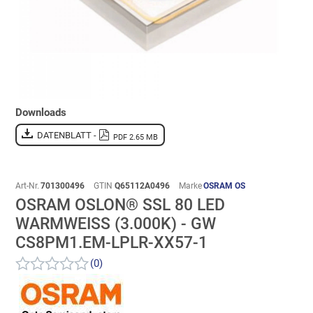
Downloads
DATENBLATT -
PDF 2.65 MB
Art-Nr.
701300496
GTIN
Q65112A0496
Marke
OSRAM OS
OSRAM OSLON® SSL 80 LED
WARMWEISS (3.000K) - GW C
S8PM1.EM-LPLR-XX57-1
(0)