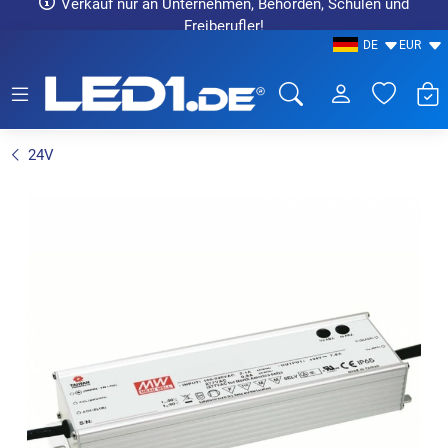
Verkauf nur an Unternehmen, Behörden, Schulen und
Freiberufler!
DE
EUR
LED1.de® - Fachhandel
24V