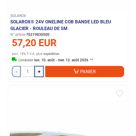
SOLAROX
SOLAROX® 24V ONELINE COB BANDE LED BLEU
GLACIER - ROULEAU DE 5M
N° article
70219830500
57,20 EUR
excl. 19% T.V.A.
plus
expédition
Livraison
lun. 10. août - mer. 12. août 2026
**
-
+
PANIER