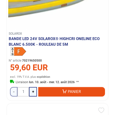
SOLAROX
BANDE LED 24V SOLAROX® HIGHCRI ONELINE ECO
BLANC 6.500K - ROULEAU DE 5M
N° article
70219650500
59,60 EUR
excl. 19% T.V.A.
plus
expédition
Livraison
lun. 10. août - mer. 12. août 2026
**
-
+
PANIER