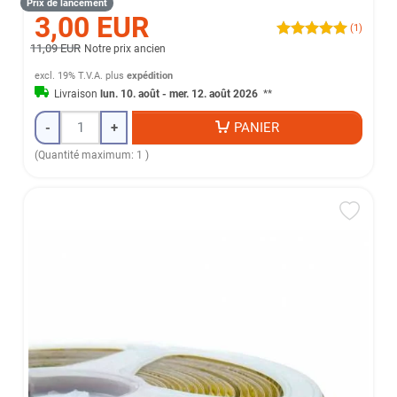
Prix de lancement
3,00 EUR
(1)
11,09 EUR
Notre prix ancien
excl. 19% T.V.A.
plus
expédition
Livraison
lun. 10. août - mer. 12. août 2026
**
-
+
PANIER
(Quantité maximum: 1 )