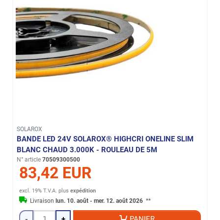
SOLAROX
BANDE LED 24V SOLAROX® HIGHCRI ONELINE SLIM
BLANC CHAUD 3.000K - ROULEAU DE 5M
N° article
70509300500
83,42 EUR
excl. 19% T.V.A.
plus
expédition
Livraison
lun. 10. août - mer. 12. août 2026
**
-
+
PANIER