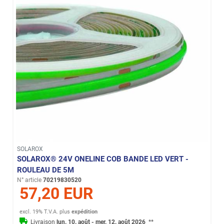
SOLAROX
SOLAROX® 24V ONELINE COB BANDE LED VERT -
ROULEAU DE 5M
N° article
70219830520
57,20 EUR
excl. 19% T.V.A.
plus
expédition
Livraison
lun. 10. août - mer. 12. août 2026
**