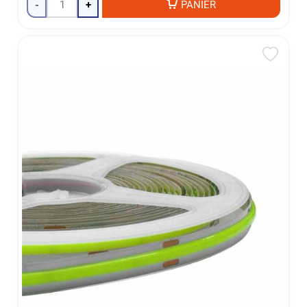
-
+
PANIER