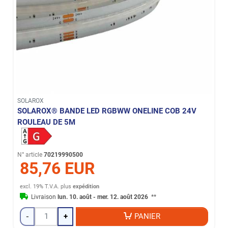
SOLAROX
SOLAROX® BANDE LED RGBWW ONELINE COB 24V
ROULEAU DE 5M
N° article
70219990500
85,76 EUR
excl. 19% T.V.A.
plus
expédition
Livraison
lun. 10. août - mer. 12. août 2026
**
-
+
PANIER