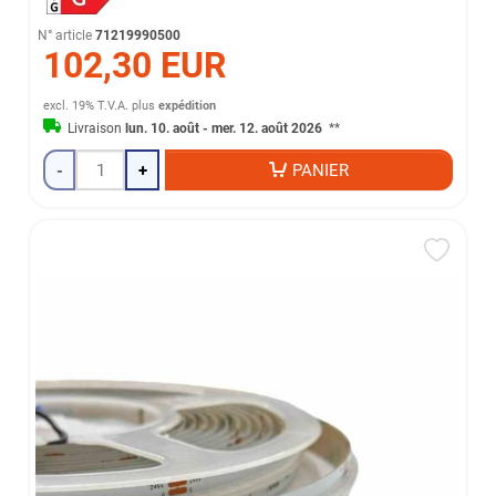
N° article
71219990500
102,30 EUR
excl. 19% T.V.A.
plus
expédition
Livraison
lun. 10. août - mer. 12. août 2026
**
-
+
PANIER