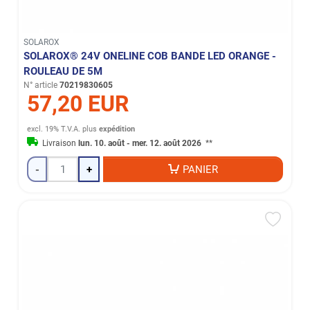
SOLAROX
SOLAROX® 24V ONELINE COB BANDE LED ORANGE -
ROULEAU DE 5M
N° article
70219830605
57,20 EUR
excl. 19% T.V.A.
plus
expédition
Livraison
lun. 10. août - mer. 12. août 2026
**
-
+
PANIER