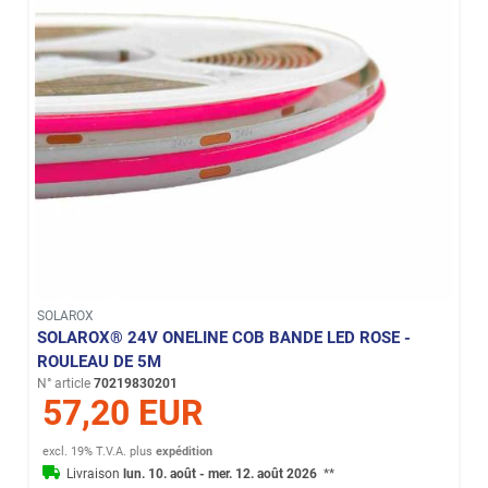
SOLAROX
SOLAROX® 24V ONELINE COB BANDE LED ROSE -
ROULEAU DE 5M
N° article
70219830201
57,20 EUR
excl. 19% T.V.A.
plus
expédition
Livraison
lun. 10. août - mer. 12. août 2026
**