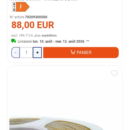
N° article
70209300500
88,00 EUR
excl. 19% T.V.A.
plus
expédition
Livraison
lun. 10. août - mer. 12. août 2026
**
-
+
PANIER