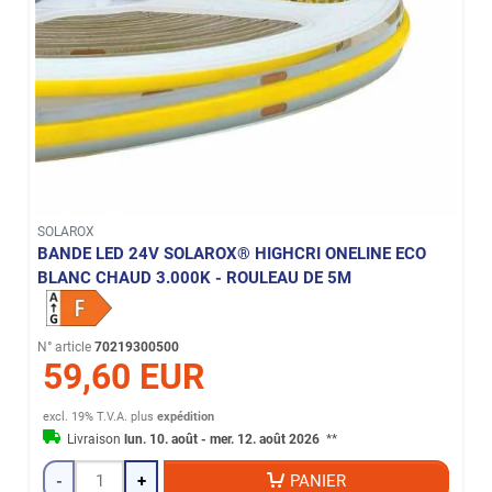
SOLAROX
BANDE LED 24V SOLAROX® HIGHCRI ONELINE ECO
BLANC CHAUD 3.000K - ROULEAU DE 5M
N° article
70219300500
59,60 EUR
excl. 19% T.V.A.
plus
expédition
Livraison
lun. 10. août - mer. 12. août 2026
**
-
+
PANIER