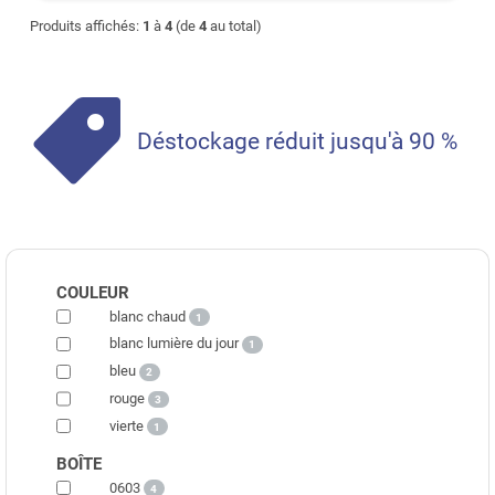
Produits affichés:
1
à
4
(de
4
au total)
Déstockage réduit jusqu'à 90 %
COULEUR
blanc chaud
1
blanc lumière du jour
1
bleu
2
rouge
3
vierte
1
BOÎTE
0603
4