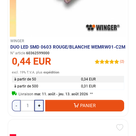
WINGER
DUO LED SMD 0603 ROUGE/BLANCHE WEMRW01-C2M
N° article
60362599000
0,44 EUR
(2)
excl. 19% T.V.A.
plus
expédition
à partir de 50
0,34 EUR
à partir de 500
0,31 EUR
Livraison
mar. 11. août - jeu. 13. août 2026
**
-
+
PANIER