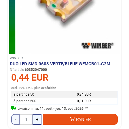
WINGER
DUO LED SMD 0603 VERTE/BLEUE WEMGB01-C2M
N° article
60352047000
0,44 EUR
excl. 19% T.V.A.
plus
expédition
à partir de 50
0,34 EUR
à partir de 500
0,31 EUR
Livraison
mar. 11. août - jeu. 13. août 2026
**
-
+
PANIER