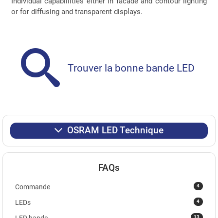
Individual capabillities either in facade and contour lighting
or for diffusing and transparent displays.
Trouver la bonne bande LED
OSRAM LED Technique
FAQs
4
Commande
4
LEDs
13
LED bande