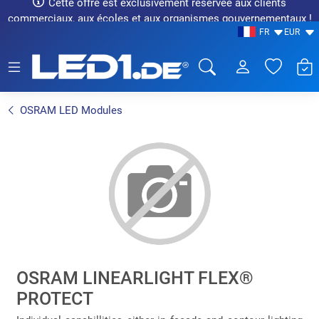
Cette offre est exclusivement réservée aux clients
commerciaux, aux écoles et aux organismes gouvernementaux !
FR
EUR
LED1.de® - Fachhandel
OSRAM LED Modules
OSRAM LINEARLIGHT FLEX®
PROTECT