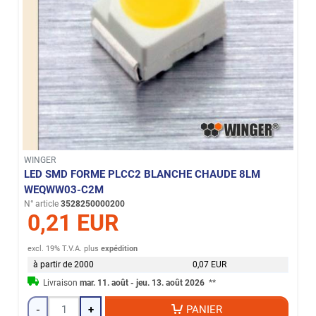
WINGER
LED SMD FORME PLCC2 BLANCHE CHAUDE 8LM
WEQWW03-C2M
N° article
3528250000200
0,21 EUR
excl. 19% T.V.A.
plus
expédition
à partir de 2000
0,07 EUR
Livraison
mar. 11. août - jeu. 13. août 2026
**
-
+
PANIER