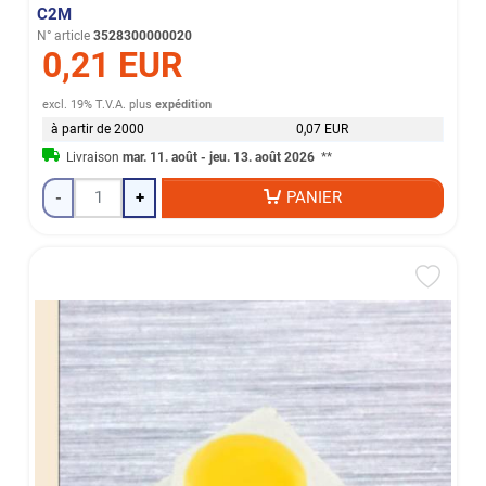
C2M
N° article
3528300000020
0,21 EUR
excl. 19% T.V.A.
plus
expédition
à partir de 2000
0,07 EUR
Livraison
mar. 11. août - jeu. 13. août 2026
**
-
+
PANIER