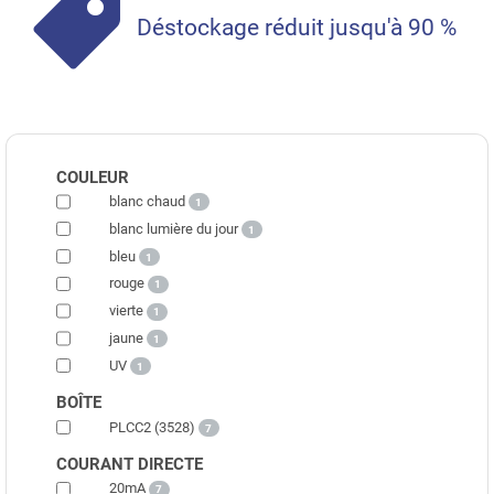
Déstockage réduit jusqu'à 90 %
COULEUR
blanc chaud
1
blanc lumière du jour
1
bleu
1
rouge
1
vierte
1
jaune
1
UV
1
BOÎTE
PLCC2 (3528)
7
COURANT DIRECTE
20mA
7