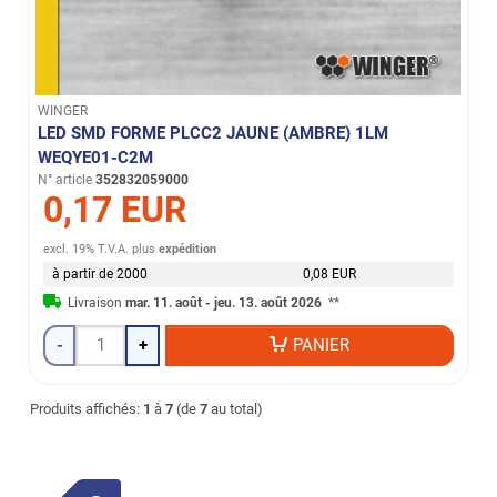
WINGER
LED SMD FORME PLCC2 JAUNE (AMBRE) 1LM
WEQYE01-C2M
N° article
352832059000
0,17 EUR
excl. 19% T.V.A.
plus
expédition
à partir de 2000
0,08 EUR
Livraison
mar. 11. août - jeu. 13. août 2026
**
-
+
PANIER
Produits affichés:
1
à
7
(de
7
au total)