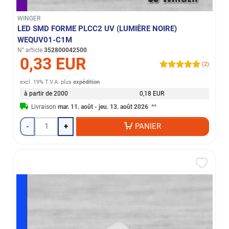
WINGER
LED SMD FORME PLCC2 UV (LUMIÈRE NOIRE)
WEQUV01-C1M
N° article
352800042500
0,33 EUR
(2)
excl. 19% T.V.A.
plus
expédition
à partir de 2000
0,18 EUR
Livraison
mar. 11. août - jeu. 13. août 2026
**
-
+
PANIER