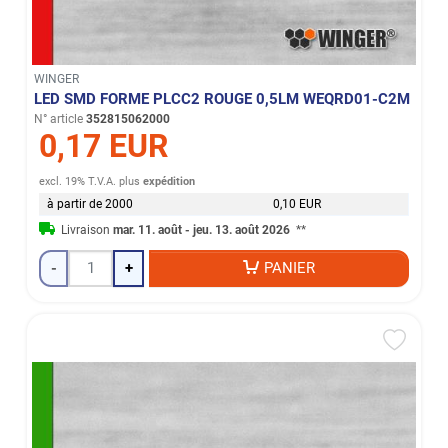
WINGER
LED SMD FORME PLCC2 ROUGE 0,5LM WEQRD01-C2M
N° article
352815062000
0,17 EUR
excl. 19% T.V.A.
plus
expédition
à partir de 2000
0,10 EUR
Livraison
mar. 11. août - jeu. 13. août 2026
**
-
+
PANIER