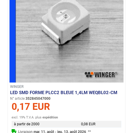
WINGER
LED SMD FORME PLCC2 BLEUE 1,4LM WEQBL02-CM
N° article
352845047000
0,17 EUR
excl. 19% T.V.A.
plus
expédition
à partir de 2000
0,08 EUR
Livraison
mar. 11. août - jeu. 13. août 2026
**