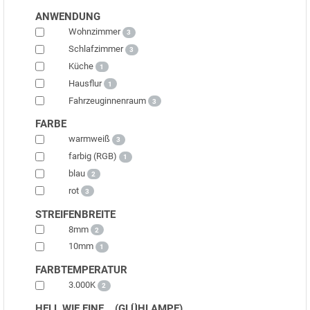
ANWENDUNG
Wohnzimmer
3
Schlafzimmer
3
Küche
1
Hausflur
1
Fahrzeuginnenraum
3
FARBE
warmweiß
3
farbig (RGB)
1
blau
2
rot
3
STREIFENBREITE
8mm
2
10mm
1
FARBTEMPERATUR
3.000K
2
HELL WIE EINE... (GLÜHLAMPE)