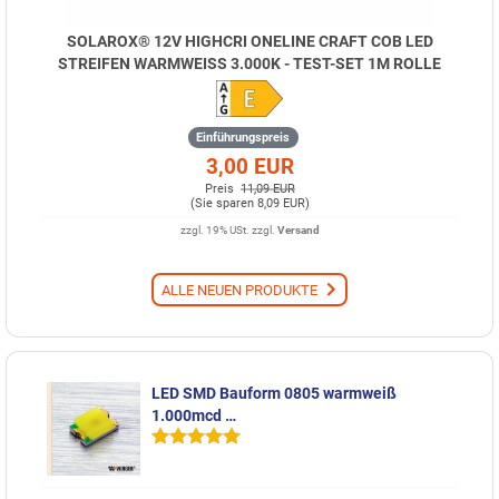
SOLAROX® 12V HIGHCRI ONELINE CRAFT COB LED
STREIFEN WARMWEISS 3.000K - TEST-SET 1M ROLLE
Einführungspreis
3,00 EUR
Preis
11,09 EUR
(
Sie sparen 8,09 EUR
)
zzgl. 19% USt.
zzgl.
Versand
ALLE NEUEN PRODUKTE
LED SMD Bauform 0805 warmweiß
1.000mcd …