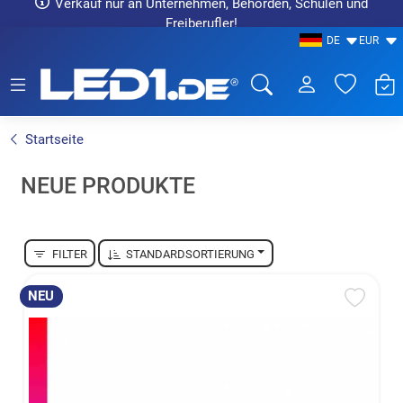
Verkauf nur an Unternehmen, Behörden, Schulen und
Freiberufler!
DE
EUR
LED1.de® - Fachhandel
Startseite
NEUE PRODUKTE
FILTER
STANDARDSORTIERUNG
NEU