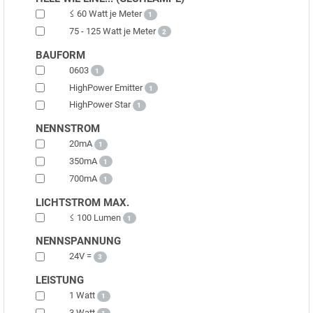
≤ 60 Watt je Meter
1
75 - 125 Watt je Meter
2
BAUFORM
0603
1
HighPower Emitter
1
HighPower Star
1
NENNSTROM
20mA
1
350mA
1
700mA
1
LICHTSTROM MAX.
≤ 100 Lumen
1
NENNSPANNUNG
24V =
3
LEISTUNG
1 Watt
1
3 Watt