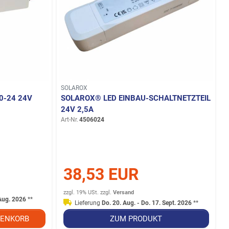
SOLAROX
0-24 24V
SOLAROX® LED EINBAU-SCHALTNETZTEIL
24V 2,5A
Art-Nr.
4506024
38,53 EUR
zzgl. 19% USt.
zzgl.
Versand
 Aug. 2026
**
Lieferung
Do. 20. Aug. - Do. 17. Sept. 2026
**
ENKORB
ZUM PRODUKT