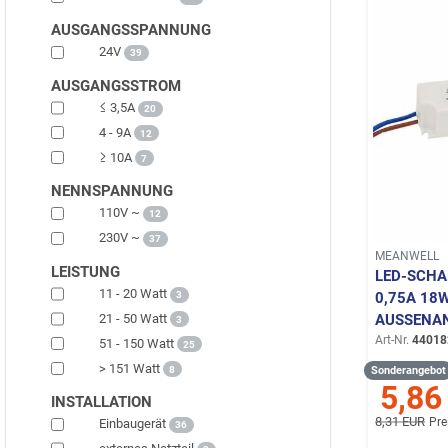
AUSGANGSSPANNUNG
24V
39
AUSGANGSSTROM
≤ 3,5A
20
4 - 9A
12
≥ 10A
7
NENNSPANNUNG
110V ~
12
230V ~
37
MEANWELL
LEISTUNG
LED-SCHA
11 - 20 Watt
3
0,75A 18
21 - 50 Watt
AUSSENA
3
Art-Nr.
44018
51 - 150 Watt
25
> 151 Watt
8
Sonderangebot
5,86
INSTALLATION
8,31 EUR
Pre
Einbaugerät
36