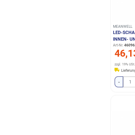
MEANWELL
LED-SCHA
INNEN- U
Art-Nr.
46096
46,1
zzgl. 19% USt
Lieferu
-