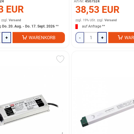
24
Art-Nr.
4507524
3 EUR
38,53 EUR
.
zzgl.
Versand
zzgl. 19% USt.
zzgl.
Versand
ng
Do. 20. Aug. - Do. 17. Sept. 2026
**
auf Anfrage **
+
WARENKORB
-
+
WAR