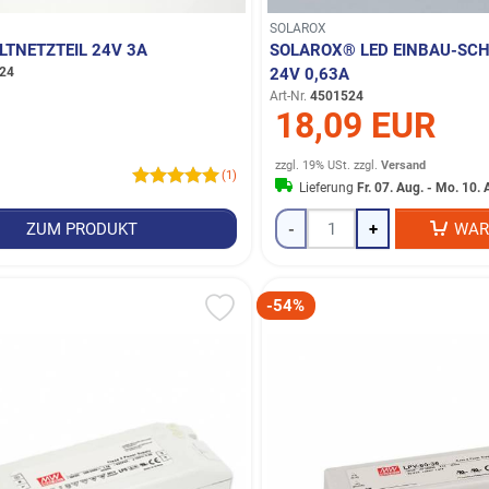
SOLAROX
LTNETZTEIL 24V 3A
SOLAROX® LED EINBAU-SCH
24
24V 0,63A
Art-Nr.
4501524
18,09 EUR
zzgl. 19% USt.
zzgl.
Versand
(1)
Lieferung
Fr. 07. Aug. - Mo. 10.
ZUM PRODUKT
-
+
WAR
-54%