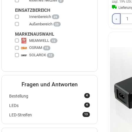
externes Netzteil
3
zzgl. 19% USt
Lieferu
EINSATZBEREICH
Innenbereich
39
-
Außenbereich
25
MARKENAUSWAHL
MEANWELL
15
OSRAM
15
SOLAROX
12
Fragen und Antworten
4
Bestellung
4
LEDs
13
LED-Streifen