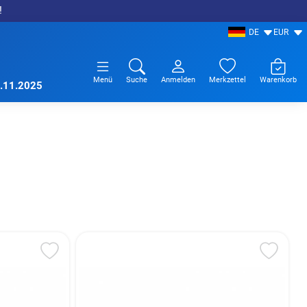
!
DE
EUR
Menü
Suche
Anmelden
Merkzettel
Warenkorb
7.11.2025