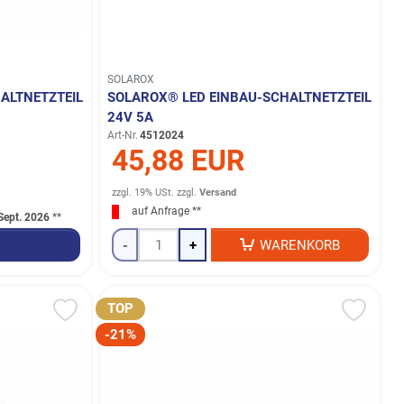
SOLAROX
ALTNETZTEIL
SOLAROX® LED EINBAU-SCHALTNETZTEIL
24V 5A
Art-Nr.
4512024
45,88 EUR
zzgl. 19% USt.
zzgl.
Versand
auf Anfrage **
 Sept. 2026
**
-
+
WARENKORB
TOP
-21%