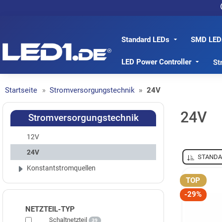
Standard LEDs
SMD LED
LED1.de® - Fachhandel
LED Power Controller
St
Startseite
Stromversorgungstechnik
24V
24V
Stromversorgungstechnik
12V
24V
STANDA
Konstantstromquellen
TOP
-29%
NETZTEIL-TYP
Schaltnetzteil
39