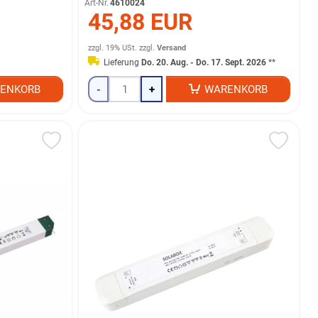
Art-Nr.
4610024
45,88 EUR
zzgl. 19% USt.
zzgl.
Versand
Lieferung
Do. 20. Aug. - Do. 17. Sept. 2026
**
ENKORB
-
+
WARENKORB