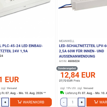
MEANWELL
 PLC-45-24 LED EINBAU-
LED-SCHALTNETZTEIL LPV-6
TZTEIL 24V 1,9A
2,5A 60W FÜR INNEN- UND
24
AUSSENANWENDUNG
Art-Nr.
4606024
Sonderangebot
12,84 EUR
1 EUR
27,72 EUR
Preis
.
zzgl.
Versand
zzgl. 19% USt.
zzgl.
Versand
ng
Fr. 07. Aug. - Mo. 10. Aug. 2026
**
Lieferung
Fr. 07. Aug. - Mo. 10.
+
WARENKORB
-
+
WAR