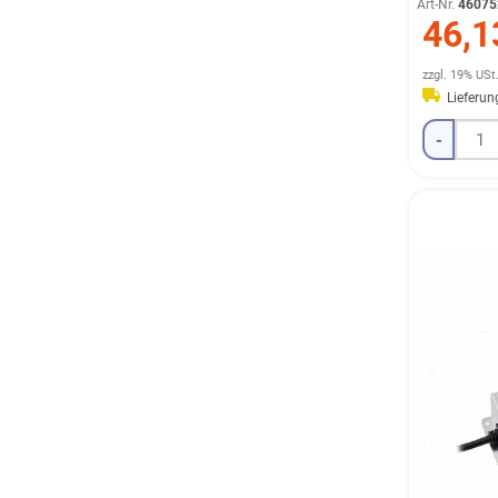
Art-Nr.
46075
46,1
zzgl. 19% USt
Lieferu
-