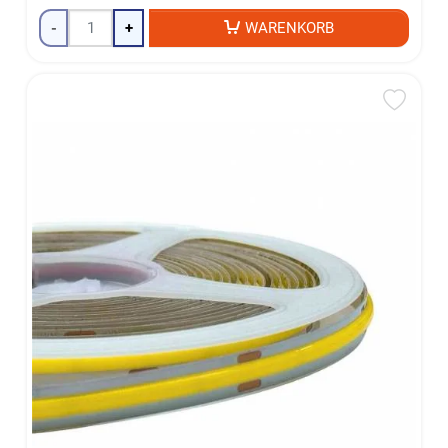
-
+
WARENKORB