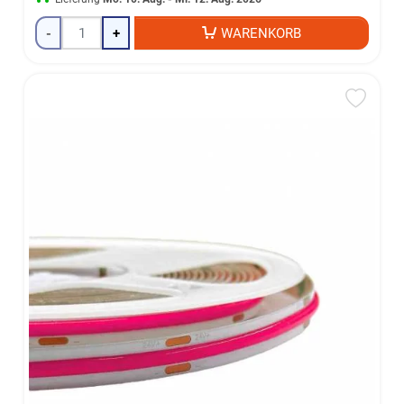
-
+
WARENKORB