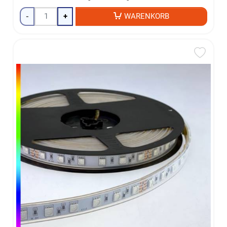
-
+
WARENKORB