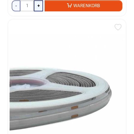
-
+
WARENKORB