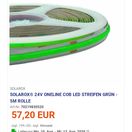
SOLAROX
SOLAROX® 24V ONELINE COB LED STREIFEN GRÜN -
5M ROLLE
Art-Nr.
70219830520
57,20 EUR
zzgl. 19% USt.
zzgl.
Versand
Lieferung
Mo. 10. Aug. - Mi. 12. Aug. 2026
**