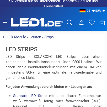
Verkauf nur an Unternehmen, Behörden, Schulen und
Freiberufler!
DE
EUR
LED1.de® - Fachhandel
LED Module / Leisten / Strips
LED STRIPS
LED Strips - SOLAROX® LED Strips haben einen
kostenlosen Installationssupport über 0800-Hotline. Wir
haben ideale Wohnraumbeleuchtungen mit einem CRI von
mindestens 80Ra für eine optimale Farbwiedergabe und
gemütliches Licht.
Für jeden Anwendungsbereich bieten wir Lösungen an:
Standard LED Strips
mit einstellbarer Farbtempertur,
weiß, warmweiß, farbig oder farbwechselnd (RGB).
Geeignet z.B. für Regal- oder