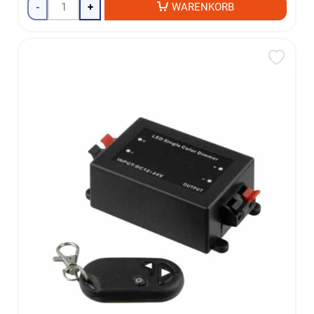
-
+
WARENKORB