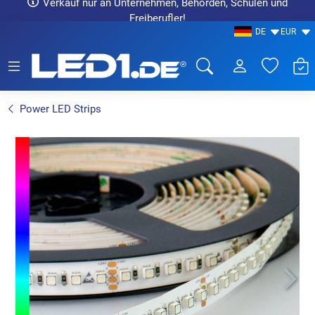
Verkauf nur an Unternehmen, Behörden, Schulen und
Freiberufler!
DE
EUR
LED1.de® - Fachhandel
Power LED Strips
