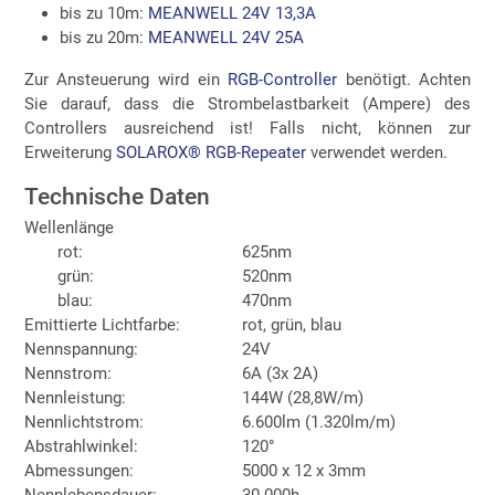
bis zu 10m:
MEANWELL 24V 13,3A
bis zu 20m:
MEANWELL 24V 25A
Zur Ansteuerung wird ein
RGB-Controller
benötigt. Achten
Sie darauf, dass die Strombelastbarkeit (Ampere) des
Controllers ausreichend ist! Falls nicht, können zur
Erweiterung
SOLAROX® RGB-Repeater
verwendet werden.
Technische Daten
Wellenlänge
rot:
625nm
grün:
520nm
blau:
470nm
Emittierte Lichtfarbe:
rot, grün, blau
Nennspannung:
24V
Nennstrom:
6A (3x 2A)
Nennleistung:
144W (28,8W/m)
Nennlichtstrom:
6.600lm (1.320lm/m)
Abstrahlwinkel:
120°
Abmessungen:
5000 x 12 x 3mm
Nennlebensdauer:
30.000h