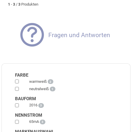
1
-
3
/
3
Produkten
Fragen und Antworten
FARBE
warmweiß
2
neutralweiß
1
BAUFORM
2016
3
NENNSTROM
65mA
3
MARKENAUSWAHL