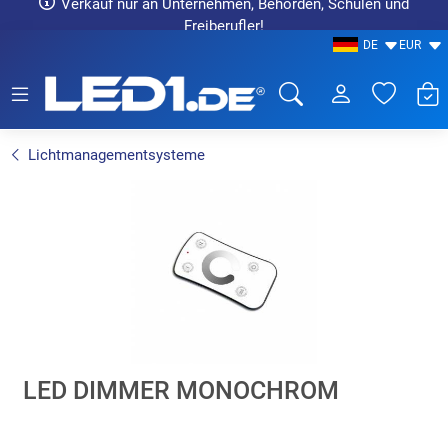
Verkauf nur an Unternehmen, Behörden, Schulen und
Freiberufler!
DE
EUR
LED1.de® - Fachhandel
Lichtmanagementsysteme
LED DIMMER MONOCHROM