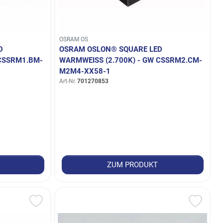
OSRAM OS
D
OSRAM OSLON® SQUARE LED
CSSRM1.BM-L
WARMWEISS (2.700K) - GW CSSRM2.CM-M
2M4-XX58-1
Art-Nr.
701270853
ZUM PRODUKT