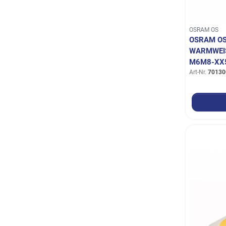
OSRAM OS
OSRAM OS
WARMWEIS
6M8-XX5
Art-Nr.
70130