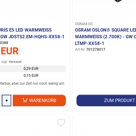
OSRAM OS
IS E5 LED WARMWEISS (
OSRAM OSLON® SQUARE LE
- GW JDSTS2.EM-HQHS-XX58-1
WARMWEISS (2.700K) - GW 
0388
TMP-XX58-1
 EUR
Art-Nr.
701278017
.
zzgl.
Versand
0,29 EUR
0,15 EUR
ieferbar, aber zur Zeit nur noch wenig am
+
WARENKORB
ZUM PRODUKT