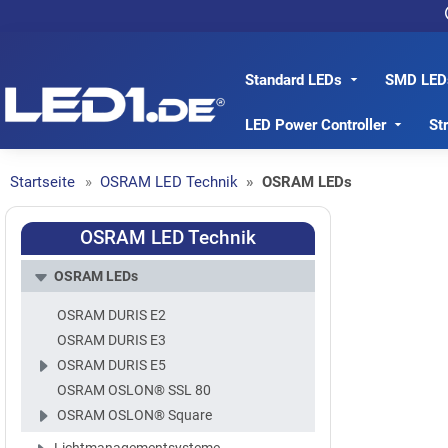
Standard LEDs
SMD LED
LED1.de® - Fachhandel
LED Power Controller
St
Startseite
OSRAM LED Technik
OSRAM LEDs
OSRAM LED Technik
OSRAM LEDs
OSRAM DURIS E2
OSRAM DURIS E3
OSRAM DURIS E5
OSRAM OSLON® SSL 80
OSRAM OSLON® Square