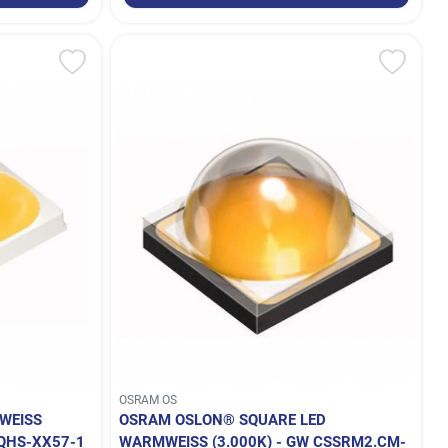
OSRAM OS
EISS (
OSRAM OSLON® SQUARE LED
QHS-XX57-1
WARMWEISS (3.000K) - GW CSSRM2.CM-M