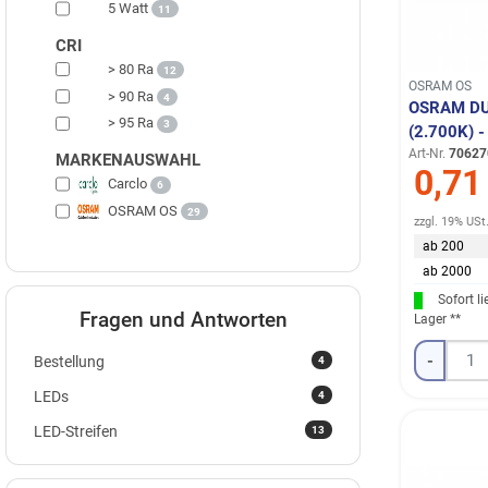
5 Watt
11
CRI
> 80 Ra
12
OSRAM OS
> 90 Ra
4
OSRAM DUR
> 95 Ra
3
2.700K) 
Art-Nr.
70627
MARKENAUSWAHL
0,71
Carclo
6
OSRAM OS
29
zzgl. 19% USt
ab 200
ab 2000
Sofort l
Fragen und Antworten
Lager **
-
4
Bestellung
4
LEDs
13
LED-Streifen