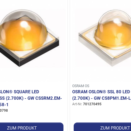
OSRAM OS
LON® SQUARE LED
OSRAM OSLON® SSL 80 LED 
S (2.700K) - GW CSSRM2.EM-M
2.700K) - GW CS8PM1.EM-L
8-1
Art-Nr.
701270495
0798
ZUM PRODUKT
ZUM PRODUKT