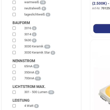
warmweiß
15
2.500K) 
neutralweiß
Art-Nr.
70125
8
tageslichtweiß
6
BAUFORM
2016
3
3014
2
5630
5
3030 Keramik
16
3030 Keramik Star
3
NENNSTROM
65mA
10
350mA
8
700mA
11
LICHTSTROM MAX.
301 - 500 Lumen
19
LEISTUNG
4 Watt
8