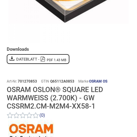
Downloads
DATEBLATT -
PDF 1.43 MB
Art-Nr.
701270853
GTIN
Q65112A0853
Marke
OSRAM OS
OSRAM OSLON® SQUARE LED
WARMWEISS (2.700K) - GW C
SSRM2.CM-M2M4-XX58-1
(0)