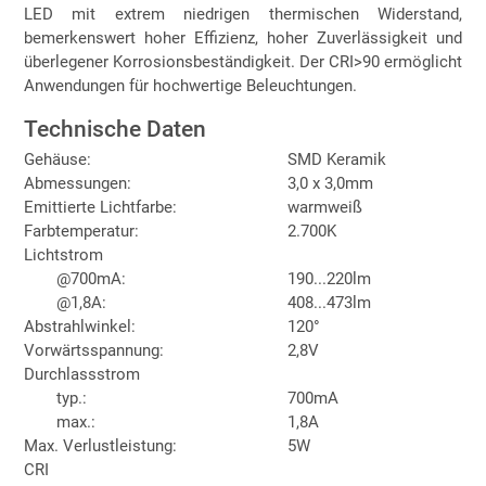
LED mit extrem niedrigen thermischen Widerstand,
bemerkenswert hoher Effizienz, hoher Zuverlässigkeit und
überlegener Korrosionsbeständigkeit. Der CRI>90 ermöglicht
Anwendungen für hochwertige Beleuchtungen.
Technische Daten
Gehäuse:
SMD Keramik
Abmessungen:
3,0 x 3,0mm
Emittierte Lichtfarbe:
warmweiß
Farbtemperatur:
2.700K
Lichtstrom
@700mA:
190...220lm
@1,8A:
408...473lm
Abstrahlwinkel:
120°
Vorwärtsspannung:
2,8V
Durchlassstrom
typ.:
700mA
max.:
1,8A
Max. Verlustleistung:
5W
CRI