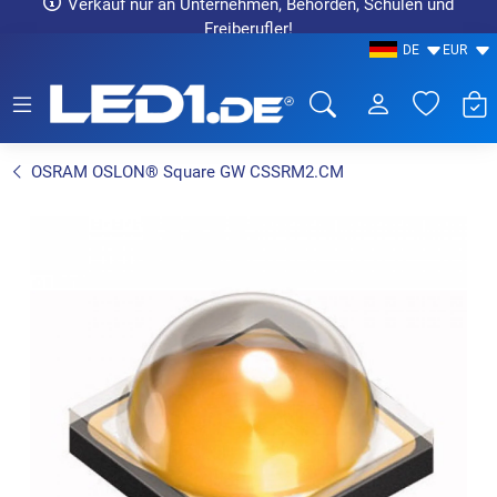
Verkauf nur an Unternehmen, Behörden, Schulen und
Freiberufler!
DE
EUR
LED1.de® - Fachhandel
OSRAM OSLON® Square GW CSSRM2.CM