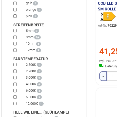
COB LED S
gelb
1
M ROLLE
orange
1
pink
1
STREIFENBREITE
Art-Nr.
70229
5mm
9
8mm
16
10mm
5
41,2
12mm
1
FARBTEMPERATUR
zzgl. 19% USt
2.500K
1
Lieferu
2.700K
2
-
3.000K
6
4.000K
6
6.000K
4
6.500K
3
12.000K
1
HELL WIE EINE... (GLÜHLAMPE)