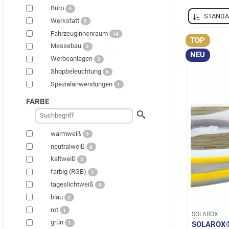
Büro
4
STANDA
Werkstatt
5
Fahrzeuginnenraum
14
TOP
Messebau
2
NEU
Werbeanlagen
3
Shopbeleuchtung
6
Spezialanwendungen
1
FARBE

warmweiß
9
neutralweiß
6
kaltweiß
2
farbig (RGB)
1
tageslichtweiß
5
blau
2
rot
1
SOLAROX
grün
SOLAROX®
1