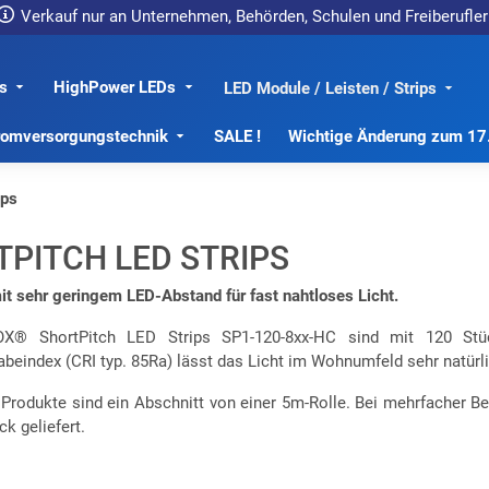
Verkauf nur an Unternehmen, Behörden, Schulen und Freiberufler
s
HighPower LEDs
LED Module / Leisten / Strips
romversorgungstechnik
SALE !
Wichtige Änderung zum 1
ips
PITCH LED STRIPS
it sehr geringem LED-Abstand für fast nahtloses Licht.
X® ShortPitch LED Strips SP1-120-8xx-HC sind mit 120 St
beindex (CRI typ. 85Ra) lässt das Licht im Wohnumfeld sehr natürl
 Produkte sind ein Abschnitt von einer 5m-Rolle. Bei mehrfacher B
k geliefert.