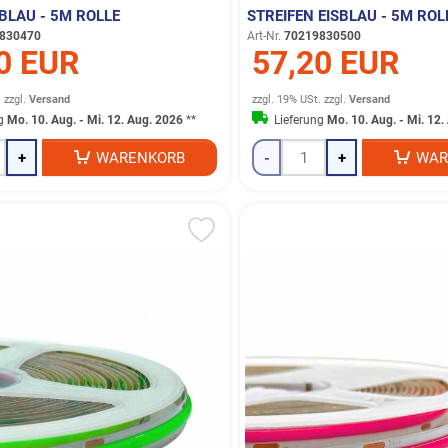
BLAU - 5M ROLLE
STREIFEN EISBLAU - 5M ROL
830470
Art-Nr.
70219830500
0 EUR
57,20 EUR
.
zzgl.
Versand
zzgl. 19% USt.
zzgl.
Versand
ng
Mo. 10. Aug. - Mi. 12. Aug. 2026
**
Lieferung
Mo. 10. Aug. - Mi. 12
+
WARENKORB
-
+
WAR