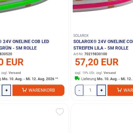
SOLAROX
 24V ONELINE COB LED
SOLAROX® 24V ONELINE CO
 GRÜN - 5M ROLLE
STREIFEN LILA - 5M ROLLE
830520
Art-Nr.
70219830100
0 EUR
57,20 EUR
.
zzgl.
Versand
zzgl. 19% USt.
zzgl.
Versand
ng
Mo. 10. Aug. - Mi. 12. Aug. 2026
**
Lieferung
Mo. 10. Aug. - Mi. 12
+
WARENKORB
-
+
WAR