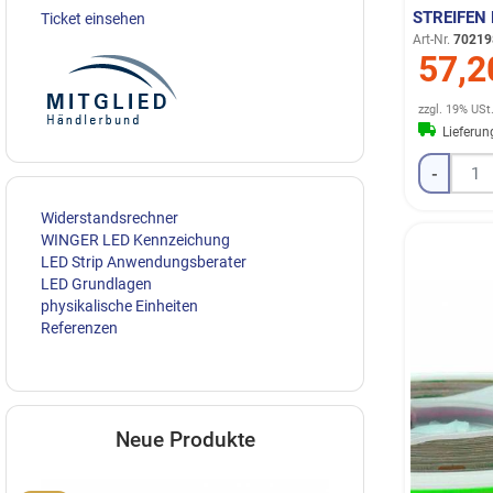
STREIFEN 
Ticket einsehen
Art-Nr.
70219
57,2
zzgl. 19% USt
Lieferu
-
Widerstandsrechner
WINGER LED Kennzeichung
LED Strip Anwendungsberater
LED Grundlagen
physikalische Einheiten
Referenzen
Neue Produkte