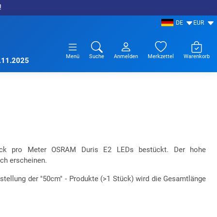
!
DE
EUR
Menü
Suche
Anmelden
Merkzettel
Warenkorb
7.11.2025
ück pro Meter OSRAM Duris E2 LEDs bestückt. Der hohe
ich erscheinen.
estellung der "50cm" - Produkte (>1 Stück) wird die Gesamtlänge