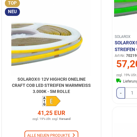
TOP
NEU
SOLAROX
SOLAROX®
STREIFEN
Art-Nr.
70219
57,2
zzgl. 19% USt
SOLAROX® 12V HIGHCRI ONELINE
Lieferu
CRAFT COB LED STREIFEN WARMWEISS 3
.000K - 5M ROLLE
-
41,25 EUR
zzgl. 19% USt.
zzgl.
Versand
ALLE NEUEN PRODUKTE