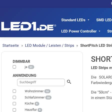
Standard LEDs
SMD LED
LED1.de® - Fachhandel
LED Power Controller
St
Startseite
LED Module / Leisten / Strips
ShortPitch LED Str
SHORT
DIMMBAR
ja
LED Strips m
31
ANWENDUNG
Die SOLARO

Farbwiederga
Wohnzimmer
16
Die "50cm" -
Schlafzimmer
in einem Stüc
18
Küche
4
Hausflur
5