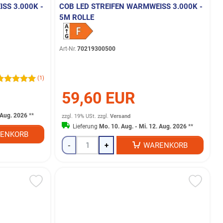
S 3.000K - T
COB LED STREIFEN WARMWEISS 3.000K - 5
M ROLLE
Art-Nr.
70219300500
(1)
59,60 EUR
. Aug. 2026
**
zzgl. 19% USt.
zzgl.
Versand
Lieferung
Mo. 10. Aug. - Mi. 12. Aug. 2026
**
ENKORB
-
+
WARENKORB