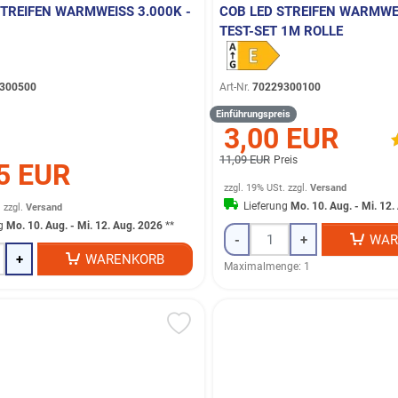
TREIFEN WARMWEISS 3.000K - 5
COB LED STREIFEN WARMWEIS
EST-SET 1M ROLLE
300500
Art-Nr.
70229300100
Einführungspreis
3,00 EUR
11,09 EUR
Preis
5 EUR
zzgl. 19% USt.
zzgl.
Versand
Lieferung
Mo. 10. Aug. - Mi. 12
.
zzgl.
Versand
ng
Mo. 10. Aug. - Mi. 12. Aug. 2026
**
-
+
WAR
+
WARENKORB
Maximalmenge: 1