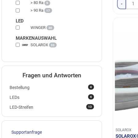
> 80 Ra
-
5
> 90 Ra
17
LED
WINGER
30
MARKENAUSWAHL
SOLAROX
33
Fragen und Antworten
4
Bestellung
4
LEDs
13
LED-Streifen
SOLAROX
Supportanfrage
SOLAROX®