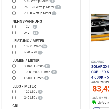
≤ 60 Watt je Meter
1
75 - 125 Watt je Meter
18
≥ 150 Watt je Meter
1
NENNSPANNUNG
12V =
3
24V =
28
LEISTUNG / METER
10 - 20 Watt
30
> 20 Watt
1
LUMEN / METER
SOLAROX
< 1000 Lumen
SOLAROX®
17
COB LED S
1000 - 2000 Lumen
13
.000K - 5
> 2000 Lumen
1
Art-Nr.
70509
LEDS / METER
83,4
120 LEDs
7
240 LEDs
zzgl. 19% USt
4
Lieferu
CRI