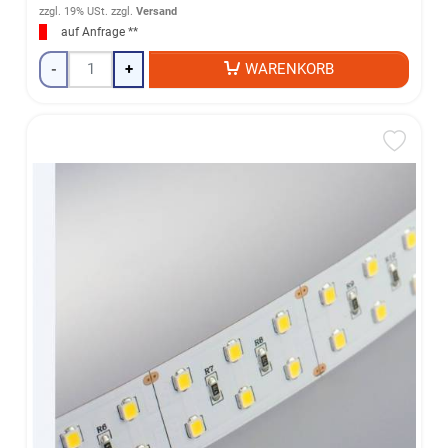
zzgl. 19% USt.
zzgl.
Versand
auf Anfrage **
-
+
WARENKORB