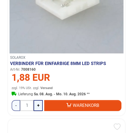
SOLAROX
VERBINDER FÜR EINFARBIGE 8MM LED STRIPS
Art-Nr.
7008160
1,88 EUR
zzgl. 19% USt.
zzgl.
Versand
Lieferung
Sa. 08. Aug. - Mo. 10. Aug. 2026
**
-
+
WARENKORB