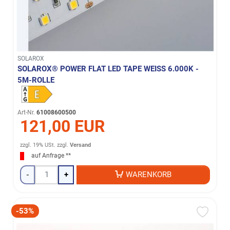
SOLAROX
SOLAROX® POWER FLAT LED TAPE WEISS 6.000K - 5
M-ROLLE
Art-Nr.
61008600500
121,00 EUR
zzgl. 19% USt.
zzgl.
Versand
auf Anfrage **
-
+
WARENKORB
-53%