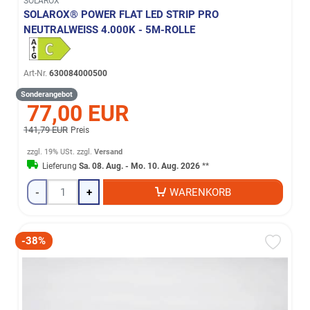
SOLAROX
SOLAROX® POWER FLAT LED STRIP PRO
NEUTRALWEISS 4.000K - 5M-ROLLE
Art-Nr.
630084000500
Sonderangebot
77,00 EUR
141,79 EUR
Preis
zzgl. 19% USt.
zzgl.
Versand
Lieferung
Sa. 08. Aug. - Mo. 10. Aug. 2026
**
-
+
WARENKORB
-38%