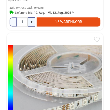
zzgl. 19% USt.
zzgl.
Versand
Lieferung
Mo. 10. Aug. - Mi. 12. Aug. 2026
**
-
+
WARENKORB