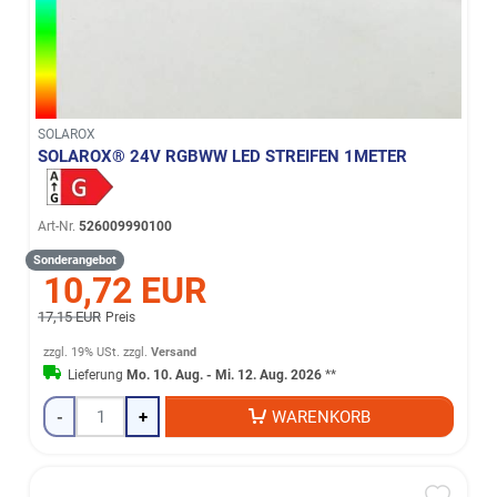
SOLAROX
SOLAROX® 24V RGBWW LED STREIFEN 1METER
Art-Nr.
526009990100
Sonderangebot
10,72 EUR
17,15 EUR
Preis
zzgl. 19% USt.
zzgl.
Versand
Lieferung
Mo. 10. Aug. - Mi. 12. Aug. 2026
**
-
+
WARENKORB