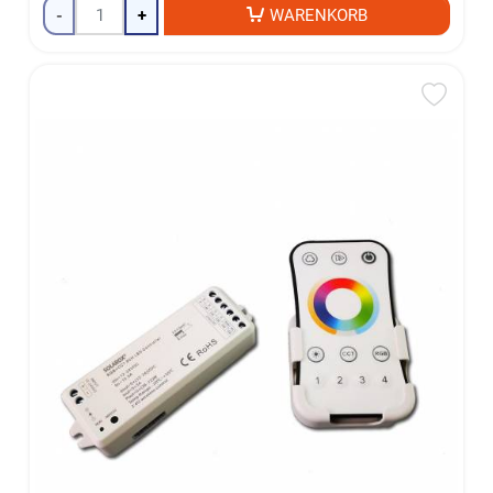
-
+
WARENKORB