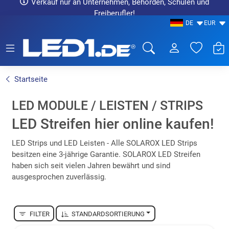
Verkauf nur an Unternehmen, Behörden, Schulen und
Freiberufler!
DE
EUR
LED1.de® - Fachhandel
Startseite
LED MODULE / LEISTEN / STRIPS
LED Streifen hier online kaufen!
LED Strips und LED Leisten - Alle SOLAROX LED Strips
besitzen eine 3-jährige Garantie. SOLAROX LED Streifen
haben sich seit vielen Jahren bewährt und sind
ausgesprochen zuverlässig.
FILTER
STANDARDSORTIERUNG