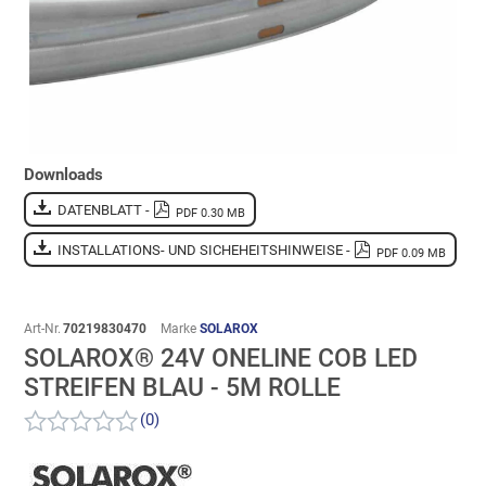
Downloads
DATENBLATT -
PDF 0.30 MB
INSTALLATIONS- UND SICHEHEITSHINWEISE -
PDF 0.09 MB
Art-Nr.
70219830470
Marke
SOLAROX
SOLAROX® 24V ONELINE COB LED
STREIFEN BLAU - 5M ROLLE
(0)