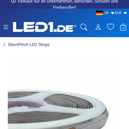
Verkauf nur an Unternehmen, Behörden, Schulen und
Freiberufler!
DE
EUR
LED1.de® - Fachhandel
ShortPitch LED Strips