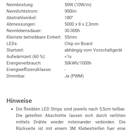
Nennleistung:
50W (10W/m)
Nennlichtstrom:
900lm
Abstrahlwinkel:
180°
Abmessungen:
5000 x 8 x 2,3mm
Nennlebensdauer:
30.000h
Kleinste betreibbare Einheit:
55mm
LEDs:
Chip on Board
Startzeit:
abhängig vom Vorschaltgerät
Aufwärmzeit (60 %):
<1s
Energieverbrauch:
50kWh/1000h
Energieeffizienzklasse:
-
Dimmbar:
Ja (PWM)
Hinweise
Die flexiblen LED Strips sind jeweils nach 5,5cm teilbar.
Die geteilten Abschnitte lassen sich durch verlöten
mittels Drähte wieder miteinander verbinden. Die
Rückseite ist mit einem 3M Klebestreifen fuer eine