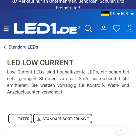
Verkauf nur an Unternehmen, Behörden, Schulen und
Freiberufler!
DE
EUR
LED1.de® - Fachhandel
Standard LEDs
LED LOW CURRENT
Low Current LEDs sind hocheffiziente LEDs, die schon bei
sehr geringen Strömen von ca. 2mA ausreichend Licht
emittieren. Sie werden vorrangig für Kontroll-, Warn- und
Anzeigeleuchten verwendet.
FILTER
STANDARDSORTIERUNG