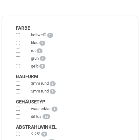
FARBE
kaltweiß
1
blau
1
rot
4
grün
4
gelb
5
BAUFORM
3mm rund
6
5mm rund
9
GEHÄUSETYP
wasserklar
1
diffus
14
ABSTRAHLWINKEL
≤ 25°
3