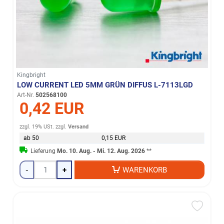
Kingbright
LOW CURRENT LED 5MM GRÜN DIFFUS L-7113LGD
Art-Nr.
502568100
0,42 EUR
zzgl. 19% USt.
zzgl.
Versand
ab 50
0,15 EUR
Lieferung
Mo. 10. Aug. - Mi. 12. Aug. 2026
**
-
+
WARENKORB