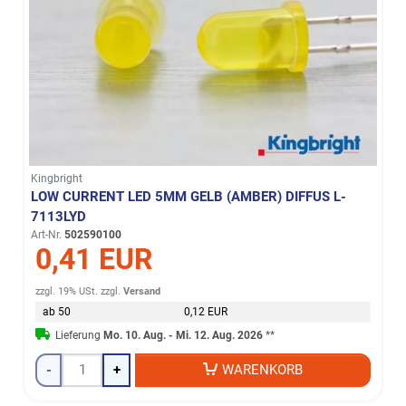
Kingbright
LOW CURRENT LED 5MM GELB (AMBER) DIFFUS L-
7113LYD
Art-Nr.
502590100
0,41 EUR
zzgl. 19% USt.
zzgl.
Versand
ab 50
0,12 EUR
Lieferung
Mo. 10. Aug. - Mi. 12. Aug. 2026
**
-
+
WARENKORB