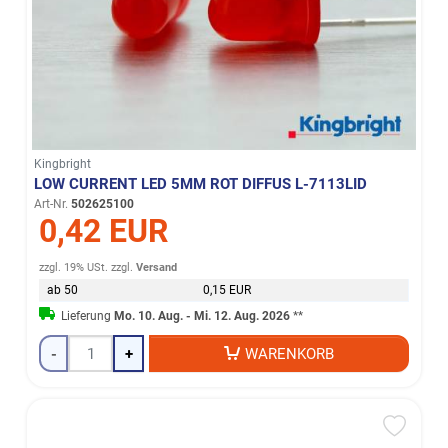
Kingbright
LOW CURRENT LED 5MM ROT DIFFUS L-7113LID
Art-Nr.
502625100
0,42 EUR
zzgl. 19% USt.
zzgl.
Versand
ab 50
0,15 EUR
Lieferung
Mo. 10. Aug. - Mi. 12. Aug. 2026
**
-
+
WARENKORB