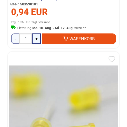
Art-Nr.
503590101
0,94 EUR
zzgl. 19% USt.
zzgl.
Versand
Lieferung
Mo. 10. Aug. - Mi. 12. Aug. 2026
**
-
+
WARENKORB