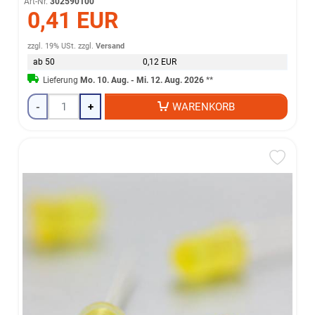
Art-Nr.
302590100
0,41 EUR
zzgl. 19% USt.
zzgl.
Versand
ab 50
0,12 EUR
Lieferung
Mo. 10. Aug. - Mi. 12. Aug. 2026
**
-
+
WARENKORB