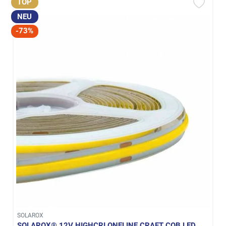
TOP
NEU
-73%
SOLAROX
SOLAROX® 12V HIGHCRI ONELINE CRAFT COB LED