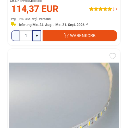
Art-Nr.
52208400500
114,37 EUR
(1)
zzgl. 19% USt.
zzgl.
Versand
Lieferung
Mo. 24. Aug. - Mo. 21. Sept. 2026
**
-
+
WARENKORB