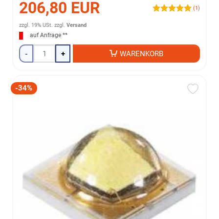
206,80 EUR
(1)
zzgl. 19% USt.
zzgl.
Versand
auf Anfrage **
-
+
WARENKORB
-34%