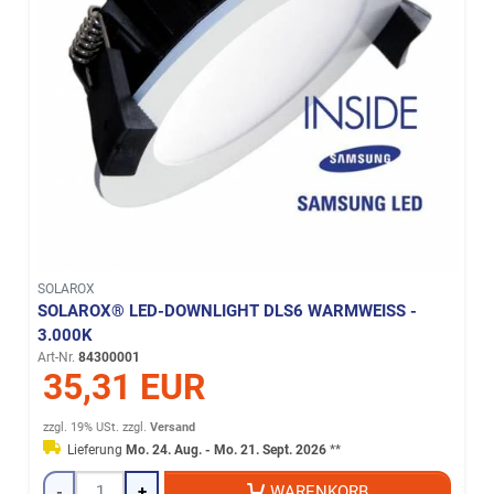
SOLAROX
SOLAROX® LED-DOWNLIGHT DLS6 WARMWEISS - 3
.000K
Art-Nr.
84300001
35,31 EUR
zzgl. 19% USt.
zzgl.
Versand
Lieferung
Mo. 24. Aug. - Mo. 21. Sept. 2026
**
-
+
WARENKORB