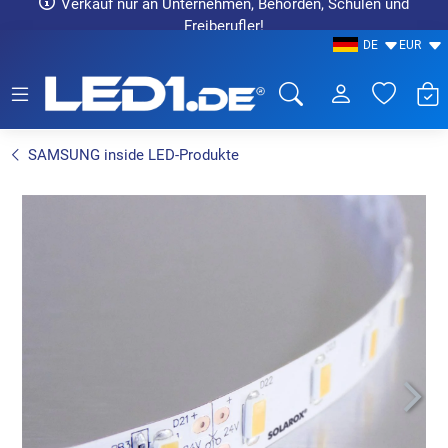
Verkauf nur an Unternehmen, Behörden, Schulen und
Freiberufler!
DE
EUR
LED1.de® - Fachhandel
SAMSUNG inside LED-Produkte
