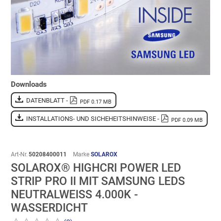
Downloads
DATENBLATT -
PDF 0.17 MB
INSTALLATIONS- UND SICHEHEITSHINWEISE -
PDF 0.09 MB
Art-Nr.
50208400011
Marke
SOLAROX
SOLAROX® HIGHCRI POWER LED
STRIP PRO II MIT SAMSUNG LEDS
NEUTRALWEISS 4.000K - W
ASSERDICHT