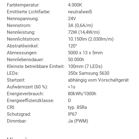
Farbtemperatur:
4.000K
Emittierte Lichtfarbe:
neutralweiß
Nennspannung:
24V
Nennstrom:
3A (0,6A/m)
Nennleistung:
72W (14,4W/m)
Nennlichtstrom:
10.150lm (2.030lm/m)
Abstrahlwinkel:
120°
Abmessungen:
5000 x 13 x 5mm
Nennlebensdauer:
50.000h
Kleinste betreibbare Einheit:
100mm (7 LEDs)
LEDs:
350x Samsung 5630
Startzeit:
abhängig vom Vorschaltgerät
Aufwärmzeit (60 %):
<1s
Energieverbrauch:
80kWh/1000h
Energieeffizienzklasse:
D
CRI:
typ. 85Ra
Schutzgrad:
IP67
Dimmbar:
Ja (PWM)