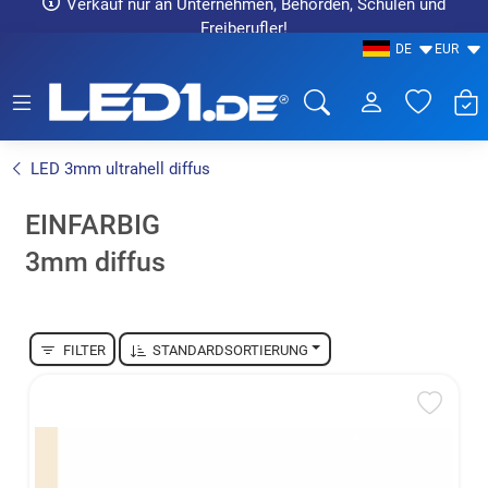
Verkauf nur an Unternehmen, Behörden, Schulen und
Freiberufler!
DE
EUR
LED1.de® - Fachhandel
LED 3mm ultrahell diffus
EINFARBIG
3mm diffus
FILTER
STANDARDSORTIERUNG