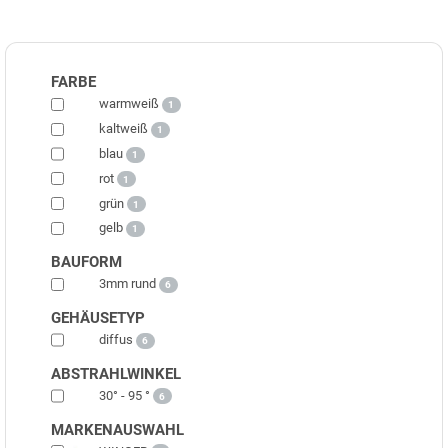
FARBE
warmweiß
1
kaltweiß
1
blau
1
rot
1
grün
1
gelb
1
BAUFORM
3mm rund
6
GEHÄUSETYP
diffus
6
ABSTRAHLWINKEL
30° - 95 °
6
MARKENAUSWAHL