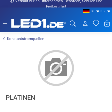
Verkauf nur an Unternehmen, Behörden, Schulen und
Freiberufler!
DE
EUR
LED1.de® - Fachhandel
Konstantstromquellen
PLATINEN