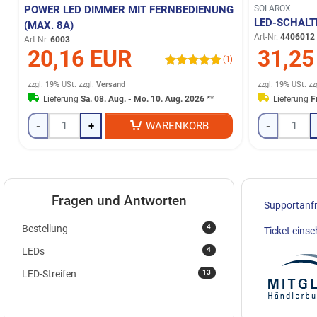
POWER LED DIMMER MIT FERNBEDIENUNG
SOLAROX
LED-SCHALT
(MAX. 8A)
Art-Nr.
4406012
Art-Nr.
6003
20,16 EUR
31,25
(1)
zzgl. 19% USt.
zzgl.
Versand
zzgl. 19% USt.
zz
Lieferung
Sa. 08. Aug. - Mo. 10. Aug. 2026
**
Lieferung
F
-
+
WARENKORB
-
Fragen und Antworten
Supportanf
4
Bestellung
Ticket eins
4
LEDs
13
LED-Streifen