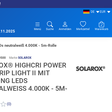
!
DE
EUR
Menü
Suche
Anmelden
Merkzettel
Warenkorb
7.11.2025
s neutralweiß 4.000K - 5m-Rolle
0500
Marke
SOLAROX
OX® HIGHCRI POWER
RIP LIGHT II MIT
NG LEDS
LWEISS 4.000K - 5M-R
(0)