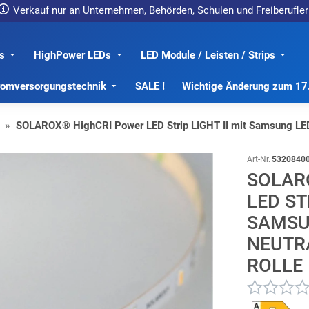
Verkauf nur an Unternehmen, Behörden, Schulen und Freiberufler
s
HighPower LEDs
LED Module / Leisten / Strips
romversorgungstechnik
SALE !
Wichtige Änderung zum 1
SOLAROX® HighCRI Power LED Strip LIGHT II mit Samsung LED
Art-Nr.
5320840
SOLAR
LED ST
SAMSU
NEUTRA
OLLE