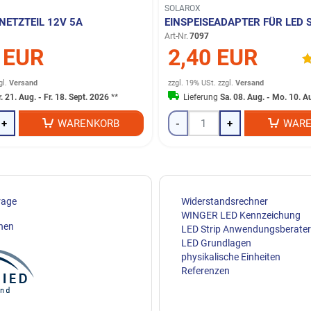
SOLAROX
NETZTEIL 12V 5A
EINSPEISEADAPTER FÜR LED 
Art-Nr.
7097
 EUR
2,40 EUR
gl.
Versand
zzgl. 19% USt.
zzgl.
Versand
r. 21. Aug. - Fr. 18. Sept. 2026
**
Lieferung
Sa. 08. Aug. - Mo. 10. A
+
WARENKORB
-
+
WARE
rage
Widerstandsrechner
WINGER LED Kennzeichung
ehen
LED Strip Anwendungsberater
LED Grundlagen
physikalische Einheiten
Referenzen