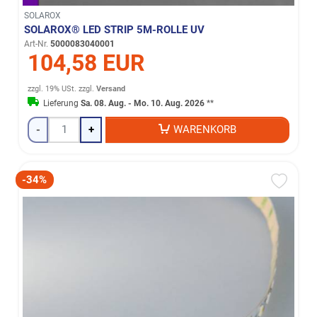
SOLAROX
SOLAROX® LED STRIP 5M-ROLLE UV
Art-Nr.
5000083040001
104,58 EUR
zzgl. 19% USt.
zzgl.
Versand
Lieferung
Sa. 08. Aug. - Mo. 10. Aug. 2026
**
-
+
WARENKORB
-34%