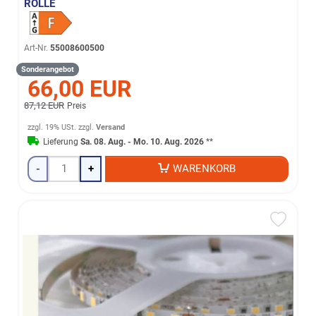
OLLE
Art-Nr.
55008600500
Sonderangebot
66,00 EUR
87,12 EUR
Preis
zzgl. 19% USt.
zzgl.
Versand
Lieferung
Sa. 08. Aug. - Mo. 10. Aug. 2026
**
-
+
WARENKORB