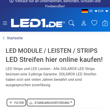
Verkauf nur an Unternehmen, Behörden, Schulen und
Freiberufler!
DE
EUR
LED1.de® - Fachhandel
Startseite
LED MODULE / LEISTEN / STRIPS
LED Streifen hier online kaufen!
LED Strips und LED Leisten - Alle SOLAROX LED Strips
besitzen eine 3-jährige Garantie. SOLAROX LED Streifen
haben sich seit vielen Jahren bewährt und sind
ausgesprochen zuverlässig.
FILTER
STANDARDSORTIERUNG