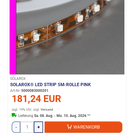
SOLAROX
SOLAROX® LED STRIP 5M-ROLLE PINK
Art-Nr.
5000083000201
181,24 EUR
zzgl. 19% USt.
zzgl.
Versand
Lieferung
Sa. 08. Aug. - Mo. 10. Aug. 2026
**
-
+
WARENKORB