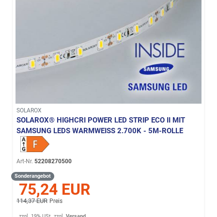
SOLAROX
SOLAROX® HIGHCRI POWER LED STRIP ECO II MIT
SAMSUNG LEDS WARMWEISS 2.700K - 5M-ROLLE
Art-Nr.
52208270500
Sonderangebot
75,24 EUR
114,37 EUR
Preis
zzgl. 19% USt.
zzgl.
Versand