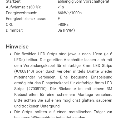
Startzeit:
abhängig vom Vorschaltgerät
Aufwärmzeit (60 %):
<1s
Energieverbrauch:
66kWh/1000h
Energieeffizienzklasse:
F
CRI:
>80Ra
Dimmbar:
Ja (PWM)
Hinweise
Die flexiblen LED Strips sind jeweils nach 10cm (je 6
LEDs) teilbar. Die geteilten Abschnitte lassen sich mit
dem Verbindungskabel für einfarbige 8mm LED Strips
(#7008140) oder durch verlöten mittels Drähte wieder
miteinander verbinden. Eine bequeme Einspeisung
ermöglicht das Einspeisekabel für einfarbige 8mm LED
Strips (#7008110). Die Rückseite ist mit einem 3M
Klebestreifen für eine schnellere Montage versehen.
Bitte achten Sie auf einen möglichst glatten, sauberen
und trockenen Untergrund!
Die Strips sollten auf einen metallischen Träger zur
besseren Wärmeabfuhr befestigt werden.