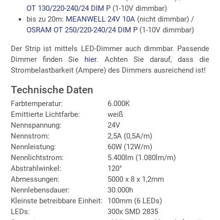
OT 130/220-240/24 DIM P
(1-10V dimmbar)
bis zu 20m:
MEANWELL 24V 10A
(nicht dimmbar) /
OSRAM OT 250/220-240/24 DIM P
(1-10V dimmbar)
Der Strip ist mittels LED-Dimmer auch dimmbar. Passende
Dimmer finden Sie
hier
. Achten Sie darauf, dass die
Strombelastbarkeit (Ampere) des Dimmers ausreichend ist!
Technische Daten
Farbtemperatur:
6.000K
Emittierte Lichtfarbe:
weiß
Nennspannung:
24V
Nennstrom:
2,5A (0,5A/m)
Nennleistung:
60W (12W/m)
Nennlichtstrom:
5.400lm (1.080lm/m)
Abstrahlwinkel:
120°
Abmessungen:
5000 x 8 x 1,2mm
Nennlebensdauer:
30.000h
Kleinste betreibbare Einheit:
100mm (6 LEDs)
LEDs:
300x SMD 2835