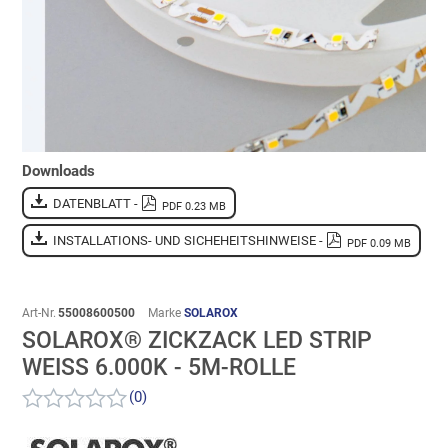
Downloads
DATENBLATT -
PDF 0.23 MB
INSTALLATIONS- UND SICHEHEITSHINWEISE -
PDF 0.09 MB
Art-Nr.
55008600500
Marke
SOLAROX
SOLAROX® ZICKZACK LED STRIP
WEISS 6.000K - 5M-ROLLE
(0)