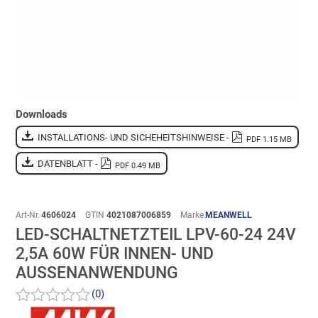
Downloads
INSTALLATIONS- UND SICHEHEITSHINWEISE -
PDF 1.15 MB
DATENBLATT -
PDF 0.49 MB
Art-Nr.
4606024
GTIN
4021087006859
Marke
MEANWELL
LED-SCHALTNETZTEIL LPV-60-24 24V
2,5A 60W FÜR INNEN- UND
AUSSENANWENDUNG
(0)