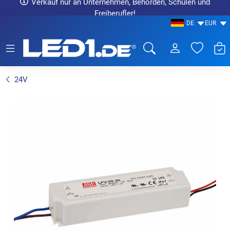
Verkauf nur an Unternehmen, Behörden, Schulen und
Freiberufler!
DE
EUR
LED1.de® - Fachhandel
24V