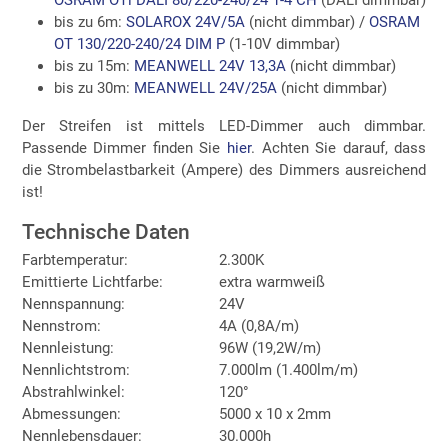
bis zu 6m:
SOLAROX 24V/5A
(nicht dimmbar) /
OSRAM
OT 130/220-240/24 DIM P
(1-10V dimmbar)
bis zu 15m:
MEANWELL 24V 13,3A
(nicht dimmbar)
bis zu 30m:
MEANWELL 24V/25A
(nicht dimmbar)
Der Streifen ist mittels LED-Dimmer auch dimmbar.
Passende Dimmer finden Sie
hier
. Achten Sie darauf, dass
die Strombelastbarkeit (Ampere) des Dimmers ausreichend
ist!
Technische Daten
Farbtemperatur:
2.300K
Emittierte Lichtfarbe:
extra warmweiß
Nennspannung:
24V
Nennstrom:
4A (0,8A/m)
Nennleistung:
96W (19,2W/m)
Nennlichtstrom:
7.000lm (1.400lm/m)
Abstrahlwinkel:
120°
Abmessungen:
5000 x 10 x 2mm
Nennlebensdauer:
30.000h