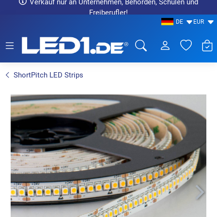
Verkauf nur an Unternehmen, Behörden, Schulen und
Freiberufler!
DE
EUR
LED1.de® - Fachhandel
ShortPitch LED Strips
