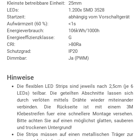
Kleinste betreibbare Einheit:
25mm
LEDs:
1.200x SMD 3528
Startzeit:
abhängig vom Vorschaltgerät
Aufwärmzeit (60 %):
<1s
Energieverbrauch:
106kWh/1000h
Energieeffizienzklasse:
G
CRI:
>80Ra
Schutzgrad:
IP20
Dimmbar:
Ja (PWM)
Hinweise
Die flexiblen LED Strips sind jeweils nach 2,5cm (je 6
LEDs) teilbar. Die geteilten Abschnitte lassen sich
durch verlöten mittels Drähte wieder miteinander
verbinden. Die Rückseite ist mit einem 3M
Klebestreifen fuer eine schnellere Montage versehen.
Bitte achten Sie auf einen möglichst glatten, sauberen
und trockenen Untergrund!
Die Strips müssen auf einen metallischen Träger zur