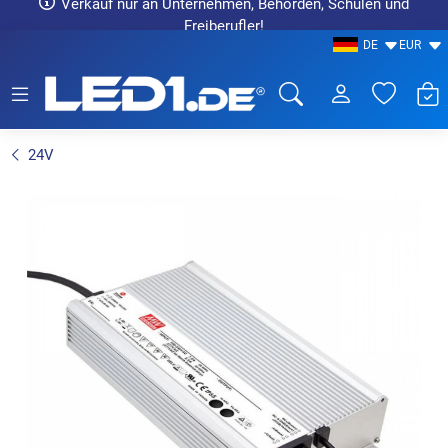
Verkauf nur an Unternehmen, Behörden, Schulen und
Freiberufler!
DE
EUR
LED1.de® - Fachhandel
24V