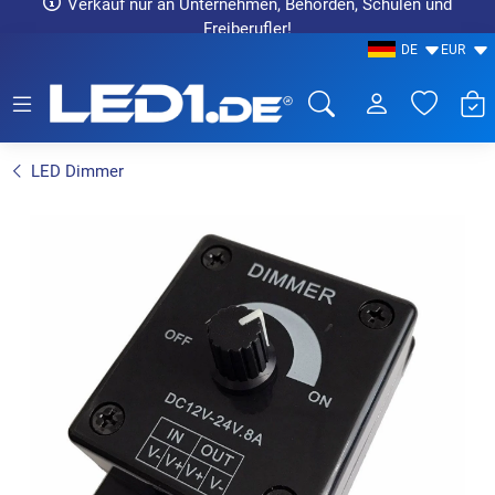
Verkauf nur an Unternehmen, Behörden, Schulen und
Freiberufler!
DE
EUR
LED1.de® - Fachhandel
LED Dimmer