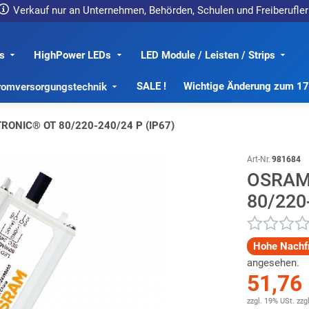
Verkauf nur an Unternehmen, Behörden, Schulen und Freiberufler
s
HighPower LEDs
LED Module / Leisten / Strips
SALE !
Wichtige Änderung zum 1
romversorgungstechnik
ONIC® OT 80/220-240/24 P (IP67)
Art-Nr.
981684
OSRAM
80/220
Hohe Nachf
angesehen.
51,76
zzgl. 19% USt.
zzg