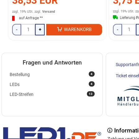
3,75 
38,53 EUR
zzgl. 19% USt.
zz
zzgl. 19% USt.
zzgl.
Versand
Lieferung
F
auf Anfrage **
-
+
WARENKORB
-
Fragen und Antworten
Supportanf
4
Bestellung
Ticket eins
4
LEDs
13
LED-Streifen
Informat
Zahlung und V