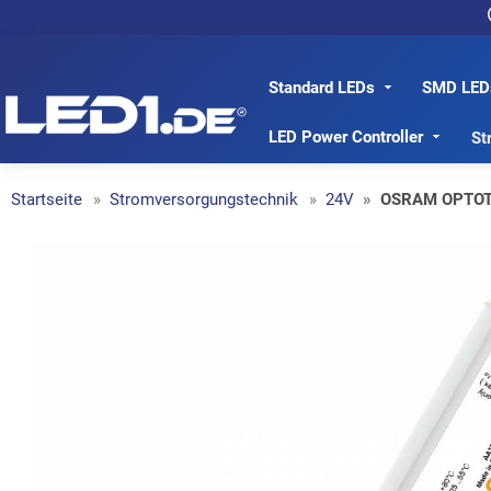
Standard LEDs
SMD LED
LED1.de® - Fachhandel
LED Power Controller
St
Startseite
Stromversorgungstechnik
24V
OSRAM OPTOTR