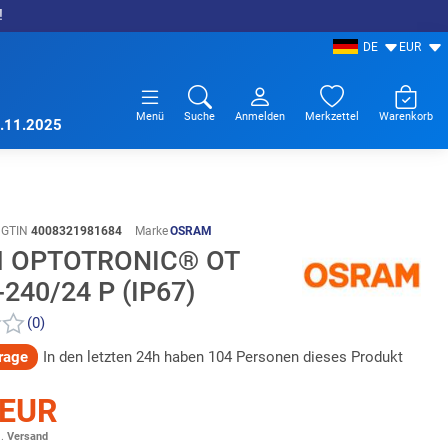
!
DE
EUR
Menü
Suche
Anmelden
Merkzettel
Warenkorb
7.11.2025
GTIN
4008321981684
Marke
OSRAM
 OPTOTRONIC® OT
-240/24 P (IP67)
(0)
rage
In den letzten 24h haben 104 Personen dieses Produkt
 EUR
l.
Versand