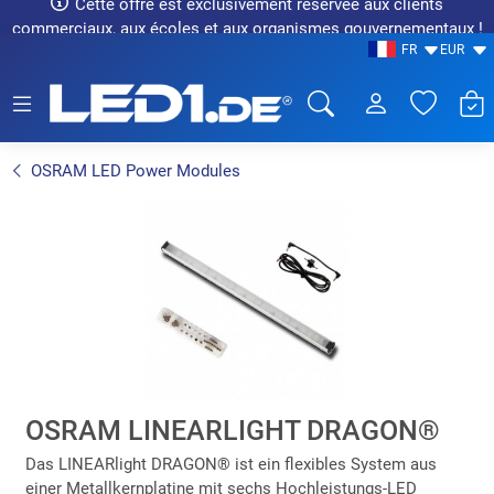
Cette offre est exclusivement réservée aux clients
commerciaux, aux écoles et aux organismes gouvernementaux !
FR
EUR
LED1.de® - Fachhandel
OSRAM LED Power Modules
OSRAM LINEARLIGHT DRAGON®
Das LINEARlight DRAGON® ist ein flexibles System aus
einer Metallkernplatine mit sechs Hochleistungs-LED