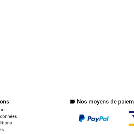
ions
Nos moyens de paiem
ion
 données
itions
es