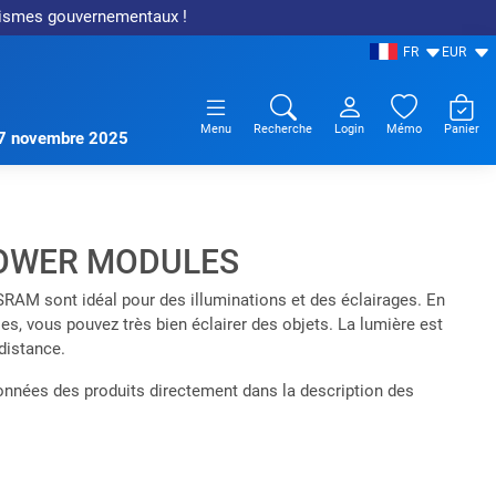
anismes gouvernementaux !
FR
EUR
Menu
Recherche
Login
Mémo
Panier
17 novembre 2025
OWER MODULES
AM sont idéal pour des illuminations et des éclairages. En
es, vous pouvez très bien éclairer des objets. La lumière est
distance.
données des produits directement dans la description des