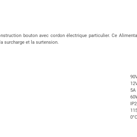
nstruction bouton avec cordon électrique particulier. Ce Aliment
la surcharge et la surtension.
90V
12
5A
60
IP2
115
0°C