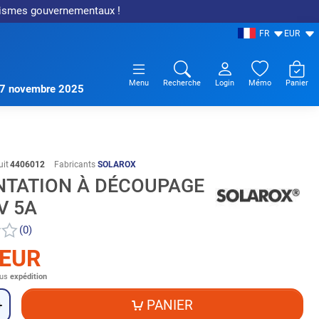
anismes gouvernementaux !
FR
EUR
Menu
Recherche
Login
Mémo
Panier
17 novembre 2025
it
4406012
Fabricants
SOLAROX
NTATION À DÉCOUPAGE
V 5A
(0)
 EUR
lus
expédition
PANIER
+