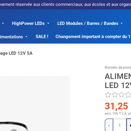
sivement réservée aux clients commerciaux, aux écoles et aux org
HighPower LEDs
LED Modules / Barres / Bandes
SALE !
Changement important à compter du 
imentations
upage LED 12V 5A
Numéro de produ
ALIME
LED 12
31,25
excl. 19% T.V.A.
p
Quantité
-