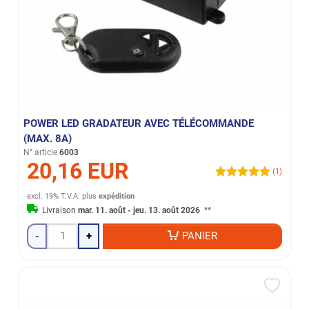
POWER LED GRADATEUR AVEC TÉLÉCOMMANDE
(MAX. 8A)
N° article
6003
20,16 EUR
(1)
excl. 19% T.V.A.
plus
expédition
Livraison
mar. 11. août - jeu. 13. août 2026
**
-
+
PANIER