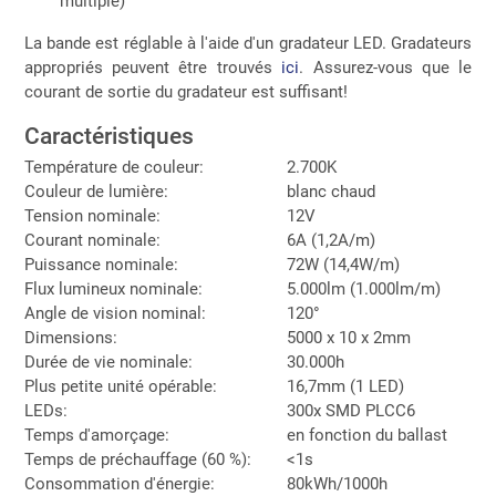
multiple)
La bande est réglable à l'aide d'un gradateur LED. Gradateurs
appropriés peuvent être trouvés
ici
. Assurez-vous que le
courant de sortie du gradateur est suffisant!
Caractéristiques
Température de couleur:
2.700K
Couleur de lumière:
blanc chaud
Tension nominale:
12V
Courant nominale:
6A (1,2A/m)
Puissance nominale:
72W (14,4W/m)
Flux lumineux nominale:
5.000lm (1.000lm/m)
Angle de vision nominal:
120°
Dimensions:
5000 x 10 x 2mm
Durée de vie nominale:
30.000h
Plus petite unité opérable:
16,7mm (1 LED)
LEDs:
300x SMD PLCC6
Temps d'amorçage:
en fonction du ballast
Temps de préchauffage (60 %):
<1s
Consommation d'énergie:
80kWh/1000h