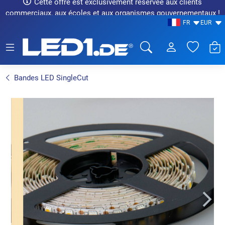
Cette offre est exclusivement réservée aux clients
commerciaux, aux écoles et aux organismes gouvernementaux !
FR
EUR
LED1.de® - Fachhandel
Bandes LED SingleCut
