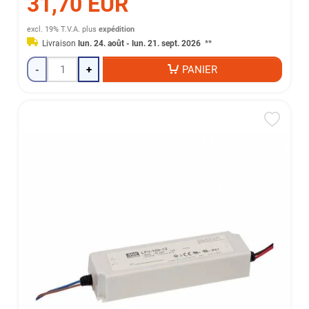
31,70 EUR
excl. 19% T.V.A.
plus
expédition
Livraison
lun. 24. août - lun. 21. sept. 2026
**
-
+
PANIER