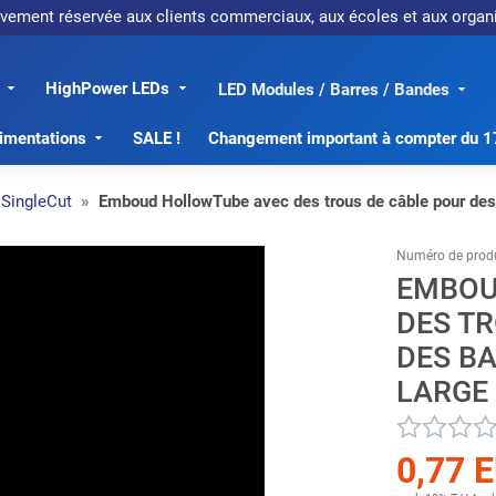
sivement réservée aux clients commerciaux, aux écoles et aux org
HighPower LEDs
LED Modules / Barres / Bandes
imentations
SALE !
Changement important à compter du 
SingleCut
Emboud HollowTube avec des trous de câble pour de
Numéro de produ
EMBOU
DES T
DES B
LARGE
0,77 