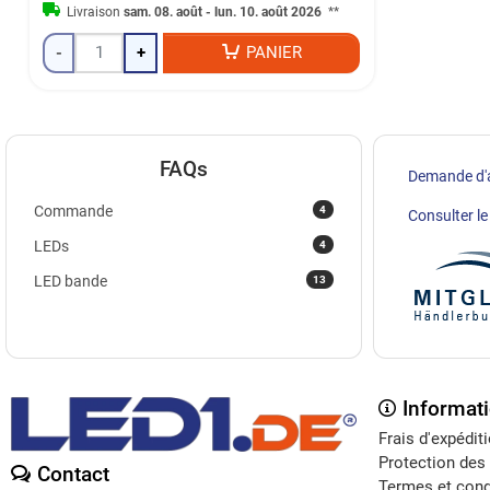
Livraison
sam. 08. août - lun. 10. août 2026
**
-
+
PANIER
FAQs
Demande d'
4
Commande
Consulter le 
4
LEDs
13
LED bande
Informat
Frais d'expédit
Protection des
Contact
Termes et cond