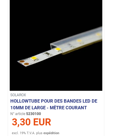
SOLAROX
HOLLOWTUBE POUR DES BANDES LED DE
10MM DE LARGE - MÈTRE COURANT
N° article
5230100
3,30 EUR
excl. 19% T.V.A.
plus
expédition