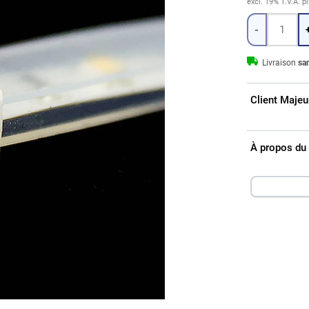
excl. 19% T.V.A.
p
Quantité
-
Livraison
sam
Client Majeu
À propos du