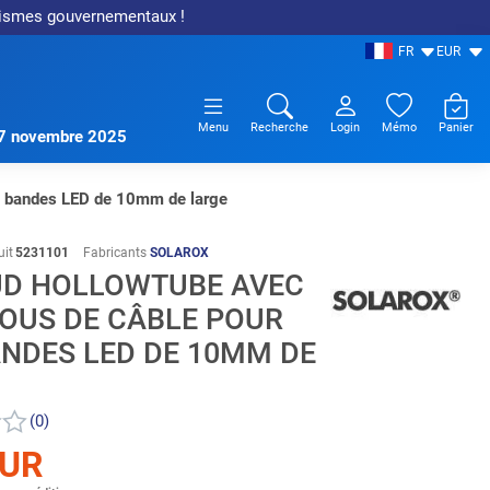
anismes gouvernementaux !
FR
EUR
Menu
Recherche
Login
Mémo
Panier
17 novembre 2025
s bandes LED de 10mm de large
it
5231101
Fabricants
SOLAROX
D HOLLOWTUBE AVEC
ROUS DE CÂBLE POUR
ANDES LED DE 10MM DE
(0)
EUR