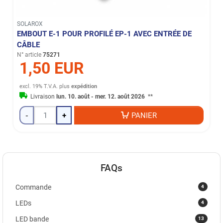
SOLAROX
EMBOUT E-1 POUR PROFILÉ EP-1 AVEC ENTRÉE DE
CÂBLE
N° article
75271
1,50 EUR
excl. 19% T.V.A.
plus
expédition
Livraison
lun. 10. août - mer. 12. août 2026
**
-
+
PANIER
FAQs
4
Commande
4
LEDs
13
LED bande