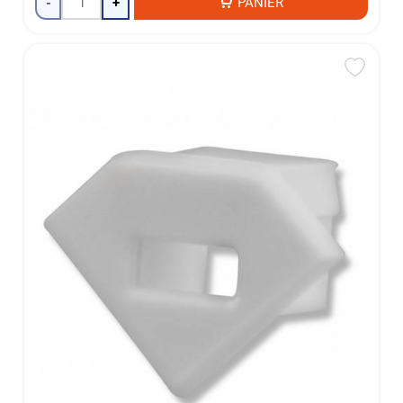
-
+
PANIER