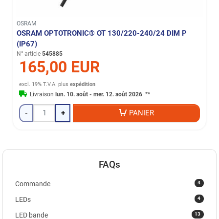
OSRAM
OSRAM OPTOTRONIC® OT 130/220-240/24 DIM P
(IP67)
N° article
545885
165,00 EUR
excl. 19% T.V.A.
plus
expédition
Livraison
lun. 10. août - mer. 12. août 2026
**
-
+
PANIER
FAQs
4
Commande
4
LEDs
13
LED bande