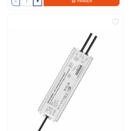
-
+
PANIER