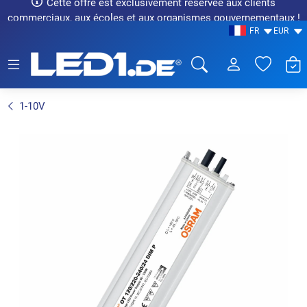
Cette offre est exclusivement réservée aux clients
commerciaux, aux écoles et aux organismes gouvernementaux !
FR
EUR
LED1.de® - Fachhandel
1-10V