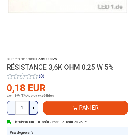
Numéro de produit
236000025
RÉSISTANCE 3,6K OHM 0,25 W 5%
(0)
0,18 EUR
excl. 19% T.V.A.
plus
expédition
Quantité
PANIER
-
+
Livraison
lun. 10. août - mer. 12. août 2026
**
Prix dégressifs