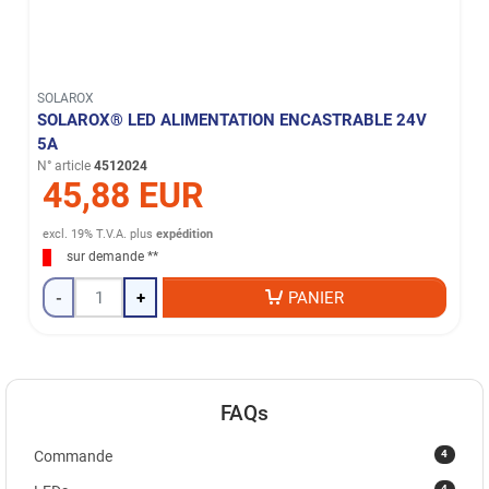
SOLAROX
SOLAROX® LED ALIMENTATION ENCASTRABLE 24V
5A
N° article
4512024
45,88 EUR
excl. 19% T.V.A.
plus
expédition
sur demande **
-
+
PANIER
FAQs
4
Commande
4