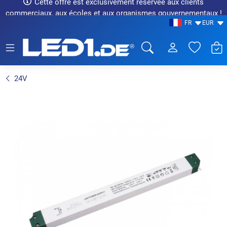
Cette offre est exclusivement réservée aux clients
commerciaux, aux écoles et aux organismes gouvernementaux !
FR
EUR
LED1.de® - Fachhandel
24V