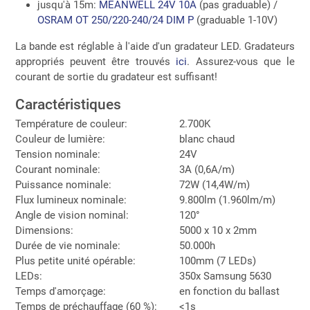
jusqu'à 15m:
MEANWELL 24V 10A
(pas graduable) /
OSRAM OT 250/220-240/24 DIM P
(graduable 1-10V)
La bande est réglable à l'aide d'un gradateur LED. Gradateurs
appropriés peuvent être trouvés
ici
. Assurez-vous que le
courant de sortie du gradateur est suffisant!
Caractéristiques
Température de couleur:
2.700K
Couleur de lumière:
blanc chaud
Tension nominale:
24V
Courant nominale:
3A (0,6A/m)
Puissance nominale:
72W (14,4W/m)
Flux lumineux nominale:
9.800lm (1.960lm/m)
Angle de vision nominal:
120°
Dimensions:
5000 x 10 x 2mm
Durée de vie nominale:
50.000h
Plus petite unité opérable:
100mm (7 LEDs)
LEDs:
350x Samsung 5630
Temps d'amorçage:
en fonction du ballast
Temps de préchauffage (60 %):
<1s