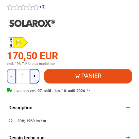
(0)
170,50 EUR
excl. 19% T.V.A.
plus
expédition
Quantité
PANIER
-
+
Livraison
ven. 07. août - lun. 10. août 2026
**
Description
22 ... 30V; 1960 lm / m
Dessin technique