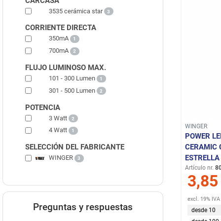
CARCASA
3535 cerámica star
3
CORRIENTE DIRECTA
350mA
1
700mA
2
FLUJO LUMINOSO MAX.
101 - 300 Lumen
1
301 - 500 Lumen
2
POTENCIA
3 Watt
2
WINGER
4 Watt
1
POWER L
CERAMIC 
SELECCIÓN DEL FABRICANTE
ESTRELL
WINGER
3
Artículo nr.
8
3,85
excl. 19% IVA
Preguntas y respuestas
desde 10