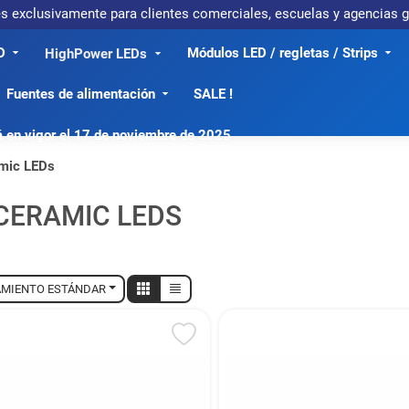
 es exclusivamente para clientes comerciales, escuelas y agencias
D
Módulos LED / regletas / Strips
HighPower LEDs
Fuentes de alimentación
SALE !
á en vigor el 17 de noviembre de 2025
mic LEDs
CERAMIC LEDS
MIENTO ESTÁNDAR