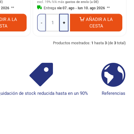
E)
excl. 19% IVA
más
gastos de envío (a DE)
go 2026
**
Entrega
vie 07. ago - lun 10. ago 2026
**
DIR A LA
AÑADIR A LA
-
+
STA
CESTA
Productos mostrados:
1
hasta
3
(de
3
total)
quidación de stock reducida hasta en un 90%
Referencias