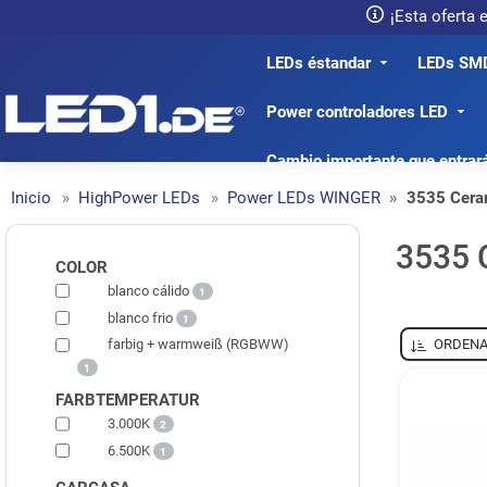
¡Esta oferta
LEDs éstandar
LEDs SM
LED1.de® - Fachhandel
Power controladores LED
Cambio importante que entrar
Inicio
HighPower LEDs
Power LEDs WINGER
3535 Cera
3535 
COLOR
blanco cálido
1
blanco frio
1
ORDENA
farbig + warmweiß (RGBWW)
1
FARBTEMPERATUR
3.000K
2
6.500K
1