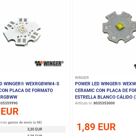
WINGER
ED WINGER® WEXRGBWW4-S
POWER LED WINGER® WEX
CON PLACA DE FORMATO
CERAMIC CON PLACA DE F
A RGBWW
ESTRELLA BLANCO CÁLIDO (
035359990
Artículo nr.
8035353000
 EUR
más
gastos de envío (a DE)
1,89 EUR
3,30 EUR