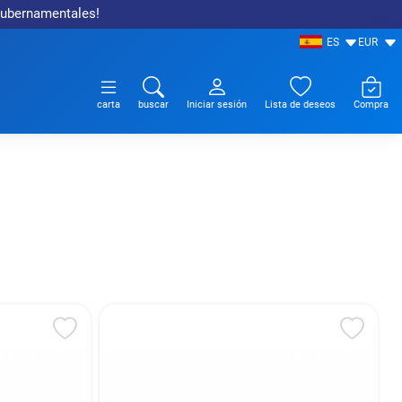
 gubernamentales!
ES
EUR
carta
buscar
Iniciar sesión
Lista de deseos
Compra