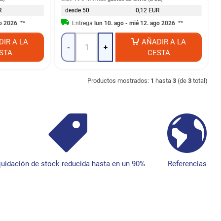
R
desde 50
0,12 EUR
go 2026
**
Entrega
lun 10. ago - mié 12. ago 2026
**
DIR A LA
AÑADIR A LA
-
+
STA
CESTA
Productos mostrados:
1
hasta
3
(de
3
total)
quidación de stock reducida hasta en un 90%
Referencias