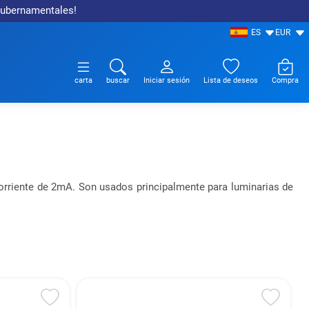
 gubernamentales!
ES
EUR
carta
buscar
Iniciar sesión
Lista de deseos
Compra
orriente de 2mA. Son usados principalmente para luminarias de