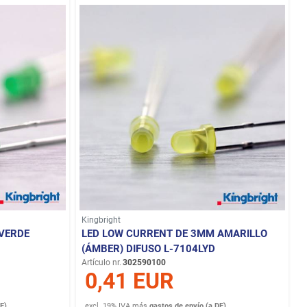
Kingbright
VERDE
LED LOW CURRENT DE 3MM AMARILLO
(ÁMBER) DIFUSO L-7104LYD
Artículo nr.
302590100
0,41 EUR
E)
excl. 19% IVA
más
gastos de envío (a DE)