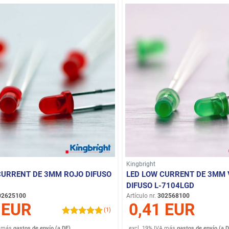
Kingbright
CURRENT DE 3MM ROJO DIFUSO
LED LOW CURRENT DE 3MM 
DIFUSO L-7104LGD
02625100
Artículo nr.
302568100
 EUR
0,41 EUR
(1)
más
gastos de envío (a DE)
excl. 19% IVA
más
gastos de envío (a D