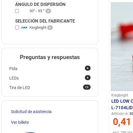
ÁNGULO DE DISPERSIÓN
30° - 95 °
3
SELECCIÓN DEL FABRICANTE
Kingbright
3
Preguntas y respuestas
4
Pida
4
LEDs
13
Tira de LED
Kingbright
LED LOW 
L-7104LID
Solicitud de asistencia
Artículo nr.
3
0,41
Ver billete
excl. 19% IVA