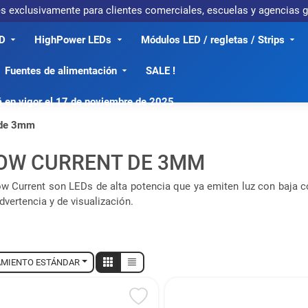
 es exclusivamente para clientes comerciales, escuelas y agencias
D
HighPower LEDs
Módulos LED / regletas / Strips
Fuentes de alimentación
SALE !
á en vigor el 17 de noviembre de 2025
 de 3mm
LOW CURRENT DE 3MM
w Current son LEDs de alta potencia que ya emiten luz con baja c
dvertencia y de visualización.
MIENTO ESTÁNDAR