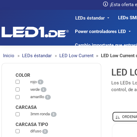
¡Esta oferta
LEDs SM
LEDs éstandar
LED1.de® - Fachhandel
Power controladores LED
Cambio importante que entrar
Inicio
LEDs éstandar
LED Low Current
LED Low Current
LED 
COLOR
rojo
Los LEDs Lo
1
control, de a
verde
1
amarillo
1
CARCASA
3mm ronda
3
ORDENA
CARCASA TIPO
difuso
3