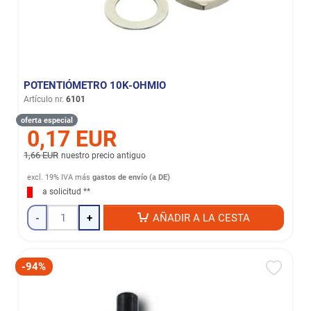
POTENTIÓMETRO 10K-OHMIO
Artículo nr.
6101
oferta especial
0,17 EUR
1,66 EUR
nuestro precio antiguo
excl. 19% IVA
más
gastos de envío (a DE)
a solicitud **
-
+
AÑADIR A LA CESTA
-94%