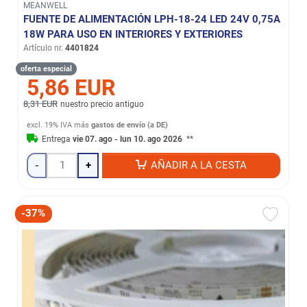
MEANWELL
FUENTE DE ALIMENTACIÓN LPH-18-24 LED 24V 0,75A
18W PARA USO EN INTERIORES Y EXTERIORES
Artículo nr.
4401824
oferta especial
5,86 EUR
8,31 EUR
nuestro precio antiguo
excl. 19% IVA
más
gastos de envío (a DE)
Entrega
vie 07. ago - lun 10. ago 2026
**
-
+
AÑADIR A LA CESTA
-37%