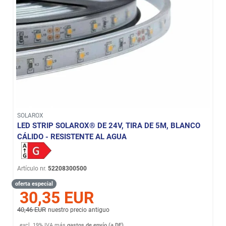
SOLAROX
LED STRIP SOLAROX® DE 24V, TIRA DE 5M, BLANCO
CÁLIDO - RESISTENTE AL AGUA
Artículo nr.
52208300500
oferta especial
30,35 EUR
40,46 EUR
nuestro precio antiguo
excl. 19% IVA
más
gastos de envío (a DE)