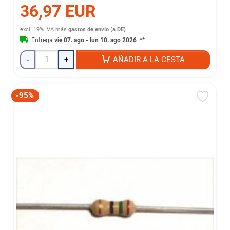
36,97 EUR
excl. 19% IVA
más
gastos de envío (a DE)
Entrega
vie 07. ago - lun 10. ago 2026
**
-
+
AÑADIR A LA CESTA
-95%