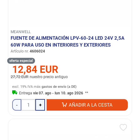
MEANWELL
FUENTE DE ALIMENTACIÓN LPV-60-24 LED 24V 2,5A
60W PARA USO EN INTERIORES Y EXTERIORES
Artículo nr.
4606024
oferta especial
12,84 EUR
27,72 EUR
nuestro precio antiguo
excl. 19% IVA
más
gastos de envío (a DE)
Entrega
vie 07. ago - lun 10. ago 2026
**
-
+
AÑADIR A LA CESTA