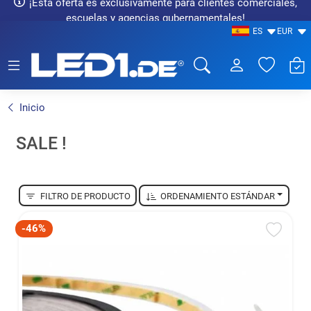
¡Esta oferta es exclusivamente para clientes comerciales,
escuelas y agencias gubernamentales!
ES
EUR
LED1.de® - Fachhandel
Inicio
SALE !
FILTRO DE PRODUCTO
ORDENAMIENTO ESTÁNDAR
-46%