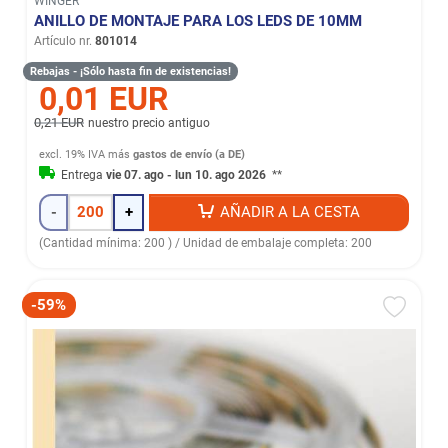
WINGER
ANILLO DE MONTAJE PARA LOS LEDS DE 10MM
Artículo nr.
801014
Rebajas - ¡Sólo hasta fin de existencias!
0,01 EUR
0,21 EUR
nuestro precio antiguo
excl. 19% IVA
más
gastos de envío (a DE)
Entrega
vie 07. ago - lun 10. ago 2026
**
-
+
AÑADIR A LA CESTA
(Cantidad mínima: 200 ) / Unidad de embalaje completa: 200
-59%