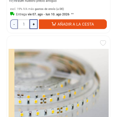
17,15 EUR
nuestro precio antiguo
excl. 19% IVA
más
gastos de envío (a DE)
Entrega
vie 07. ago - lun 10. ago 2026
**
-
+
AÑADIR A LA CESTA