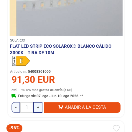
SOLAROX
FLAT LED STRIP ECO SOLAROX® BLANCO CÁLIDO
3000K - TIRA DE 10M
Artículo nr.
54008301000
91,30 EUR
excl. 19% IVA
más
gastos de envío (a DE)
Entrega
vie 07. ago - lun 10. ago 2026
**
-
+
AÑADIR A LA CESTA
-96%