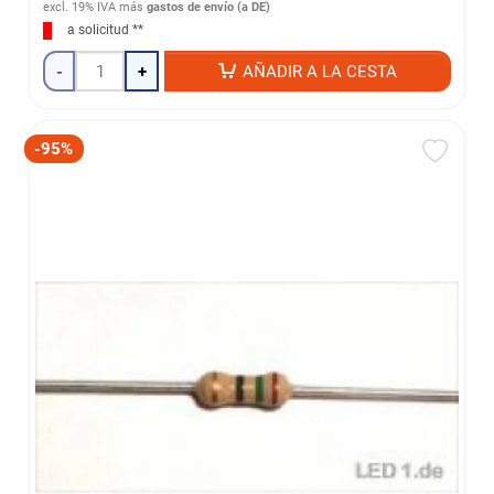
excl. 19% IVA
más
gastos de envío (a DE)
a solicitud **
-
+
AÑADIR A LA CESTA
-95%