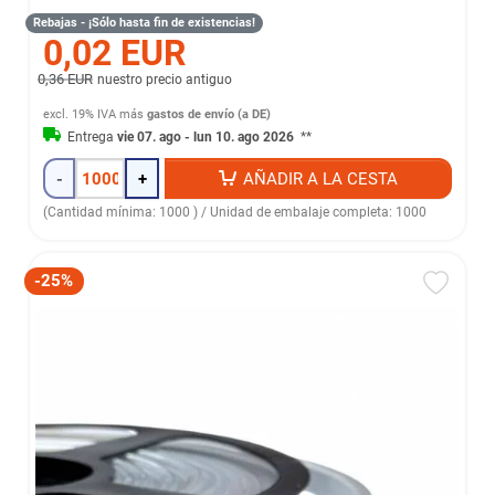
Rebajas - ¡Sólo hasta fin de existencias!
0,02 EUR
0,36 EUR
nuestro precio antiguo
excl. 19% IVA
más
gastos de envío (a DE)
Entrega
vie 07. ago - lun 10. ago 2026
**
-
+
AÑADIR A LA CESTA
(Cantidad mínima: 1000 ) / Unidad de embalaje completa: 1000
-25%