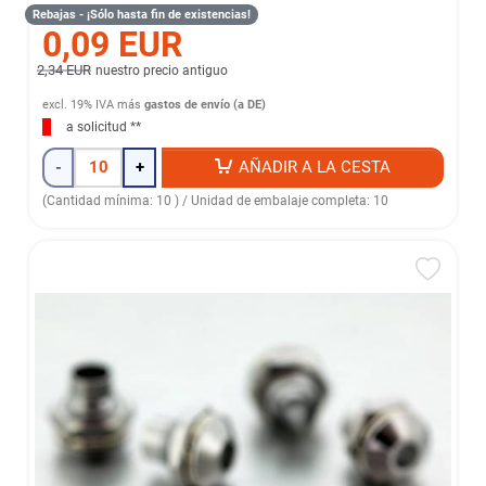
Rebajas - ¡Sólo hasta fin de existencias!
0,09 EUR
2,34 EUR
nuestro precio antiguo
excl. 19% IVA
más
gastos de envío (a DE)
a solicitud **
-
+
AÑADIR A LA CESTA
(Cantidad mínima: 10 ) / Unidad de embalaje completa: 10