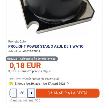
Prolight Opto
PROLIGHT POWER STAR/O AZUL DE 1 WATIO
Artículo nr.
4001047001
Rebajas - ¡Sólo hasta fin de existencias!
0,18 EUR
3,88 EUR
nuestro precio antiguo
excl. 19% IVA
más
gastos de envío (a DE)
Entrega
jue 20. ago - jue 17. sept 2026
**
-
+
AÑADIR A LA CESTA
(Cantidad mínima: 50 )