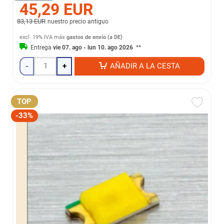
45,29 EUR
83,13 EUR
nuestro precio antiguo
excl. 19% IVA
más
gastos de envío (a DE)
Entrega
vie 07. ago - lun 10. ago 2026
**
-
+
AÑADIR A LA CESTA
TOP
-33%