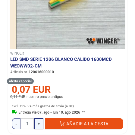
WINGER
LED SMD SERIE 1206 BLANCO CÁLIDO 1600MCD
WEOWW02-CM
Artículo nr.
120616000010
oferta especial
0,07 EUR
0,11 EUR
nuestro precio antiguo
excl. 19% IVA
más
gastos de envío (a DE)
Entrega
vie 07. ago - lun 10. ago 2026
**
-
+
AÑADIR A LA CESTA