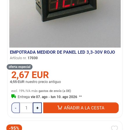
EMPOTRADA MEDIDOR DE PANEL LED 3,3-30V ROJO
Artículo nr.
17030
oferta especial
2,67 EUR
4,55 EUR
nuestro precio antiguo
excl. 19% IVA
más
gastos de envío (a DE)
Entrega
vie 07. ago - lun 10. ago 2026
**
-
+
AÑADIR A LA CESTA
-95%